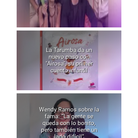
La Tarumba da un
nuevo paso con
"Airosa", su primer
cuento infantil
Wendy Ramos sobre la
fama: “La gente se
queda con lo bonito,
pero también tiene un
lado difícil”