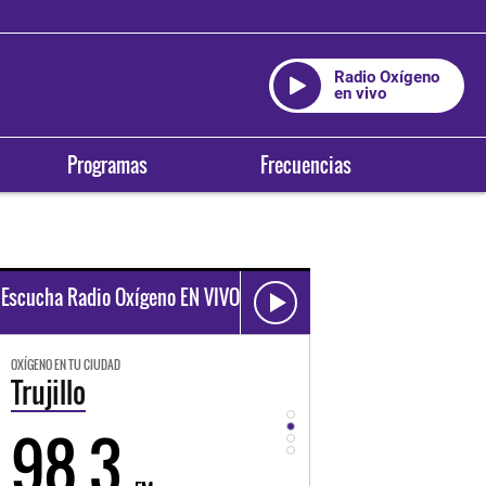
Radio Oxígeno
en vivo
Programas
Frecuencias
Escucha Radio Oxígeno EN VIVO
OXÍGENO EN TU CIUDAD
OXÍGENO EN TU CIUDAD
Trujillo
Huancayo
98.3
94.3