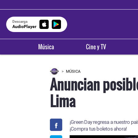
Descarga
AudioPlayer
Música
Cine y TV
MÚSICA
Anuncian posibl
Lima
¡Green Day regresa a nuestro país
¡Compra tus boletos ahora!