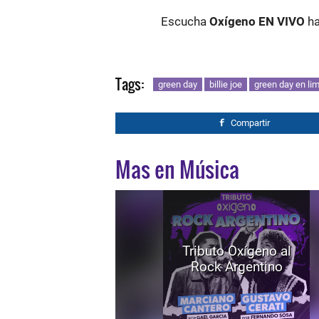
Escucha
Oxígeno EN VIVO
ha
Tags:
green day
billie joe
green day en li
Compartir
Mas en Música
Tributo Oxígeno al
Rock Argentino