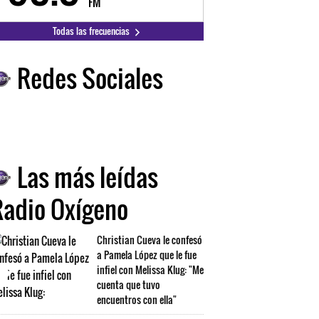
FM
FM
Todas las frecuencias
Redes Sociales
Las más leídas
Radio Oxígeno
Christian Cueva le confesó
a Pamela López que le fue
infiel con Melissa Klug: "Me
cuenta que tuvo
encuentros con ella"