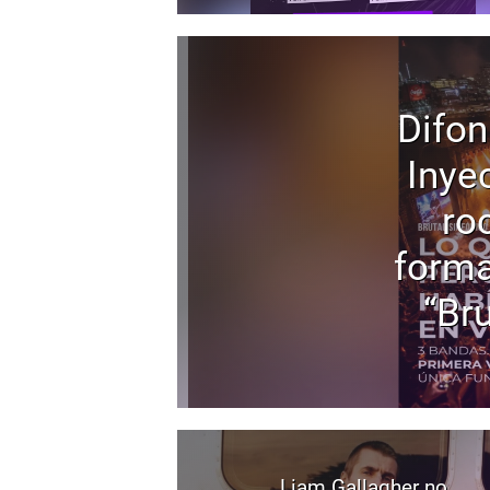
Difon
Inyec
ro
forma
“Bru
Liam Gallagher no