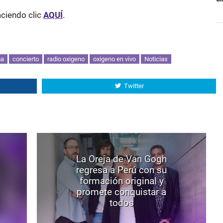
ciendo clic
AQUÍ
.
ma
concierto
radio oxigeno
oxigeno en vivo
Noticias
Twitter
La Oreja de Van Gogh
regresa a Perú con su
formación original y
promete conquistar a
todos