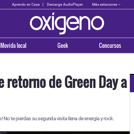
Más estaciones
Aprendo en Casa
Descarga AudioPlayer
Movida local
Geek
Concursos
e retorno de Green Day a
OXÍGENO EN TU CIUDAD
Arequipa
! No te pierdas su segunda visita llena de energía y rock.
93.5