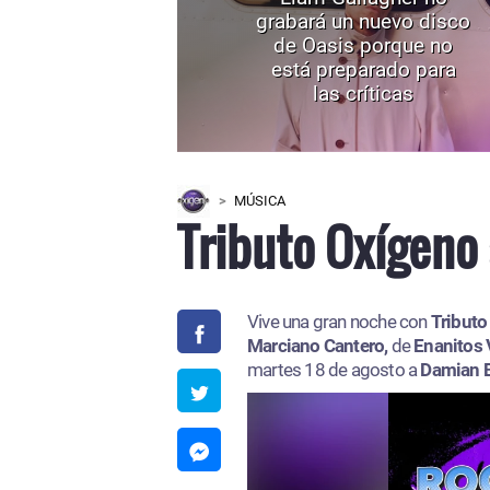
grabará un nuevo disco
de Oasis porque no
está preparado para
las críticas
MÚSICA
Tributo Oxígeno 
Vive una gran noche con
Tributo
Marciano Cantero,
de
Enanitos 
martes 18 de agosto a
Damian 