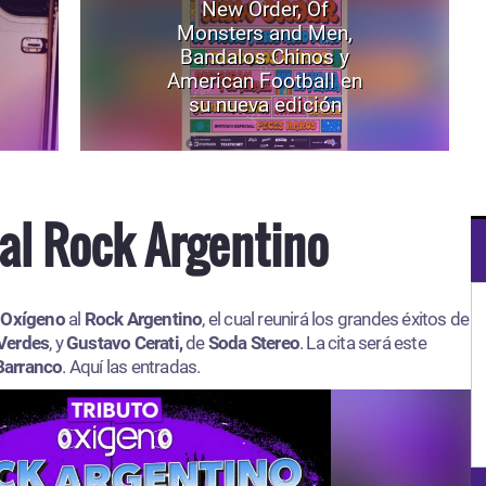
New Order, Of
Monsters and Men,
Bandalos Chinos y
American Football en
su nueva edición
al Rock Argentino
 Oxígeno
al
Rock Argentino
, el cual reunirá los grandes éxitos de
Verdes
, y
Gustavo Cerati,
de
Soda Stereo
. La cita será este
Barranco
. Aquí las entradas.​