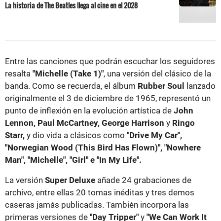
La historia de The Beatles llega al cine en el 2028
Entre las canciones que podrán escuchar los seguidores
resalta
"Michelle (Take 1)"
, una versión del clásico de la
banda. Como se recuerda, el álbum
Rubber Soul
lanzado
originalmente el 3 de diciembre de 1965, representó un
punto de inflexión en la evolución artística de
John
Lennon, Paul McCartney, George Harrison
y
Ringo
Starr,
y dio vida a clásicos como
"Drive My Car",
"Norwegian Wood (This Bird Has Flown)", "Nowhere
Man", "Michelle", "Girl" e "In My Life".
La versión
Super Deluxe
añade 24 grabaciones de
archivo, entre ellas 20 tomas inéditas y tres demos
caseras jamás publicadas. También incorpora las
primeras versiones de
"Day Tripper"
y
"We Can Work It