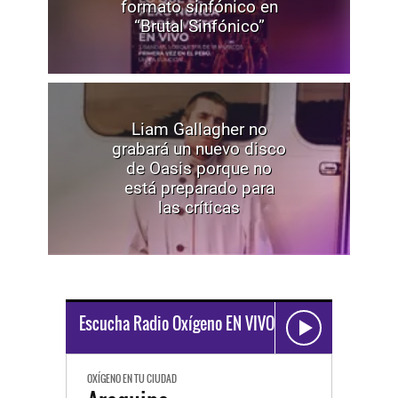
formato sinfónico en
“Brutal Sinfónico”
Liam Gallagher no
grabará un nuevo disco
de Oasis porque no
está preparado para
las críticas
Escucha Radio Oxígeno EN VIVO
OXÍGENO EN TU CIUDAD