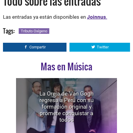
Todo sobre las entradas
Las entradas ya están disponibles en
Joinnus
.
Tags:
Tributo Oxígeno
Compartir
Twitter
Mas en Música
La Oreja de Van Gogh
regresa a Perú con su
formación original y
promete conquistar a
todos