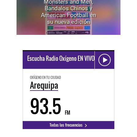
Monsters and Men,
Bandalos Chinos y
American Football en
su nueva edición
Escucha Radio Oxígeno EN VIVO
OXÍGENO EN TU CIUDAD
Arequipa
93.5
FM
Todas las frecuencias