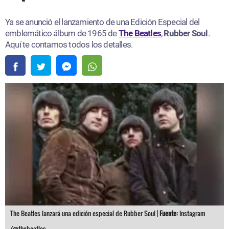
Ya se anunció el lanzamiento de una Edición Especial del
emblemático álbum de 1965 de
The Beatles
,
Rubber Soul
.
Aquí te contamos todos los detalles.
The Beatles lanzará una edición especial de Rubber Soul |
Fuente:
Instagram
/@thebeatles