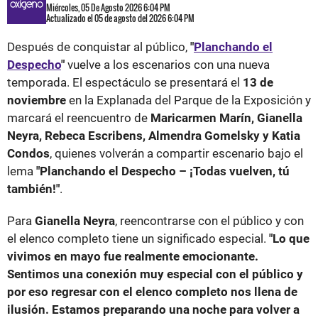
Miércoles, 05 De Agosto 2026 6:04 PM
Actualizado el 05 de agosto del 2026 6:04 PM
Después de conquistar al público,
"
Planchando el
Despecho
"
vuelve a los escenarios con una nueva
temporada. El espectáculo se presentará el
13 de
noviembre
en la Explanada del Parque de la Exposición y
marcará el reencuentro de
Maricarmen Marín, Gianella
Neyra, Rebeca Escribens, Almendra Gomelsky y Katia
Condos
, quienes volverán a compartir escenario bajo el
lema
"Planchando el Despecho – ¡Todas vuelven, tú
también!"
.
Para
Gianella Neyra
, reencontrarse con el público y con
el elenco completo tiene un significado especial.
"Lo que
vivimos en mayo fue realmente emocionante.
Sentimos una conexión muy especial con el público y
por eso regresar con el elenco completo nos llena de
ilusión. Estamos preparando una noche para volver a