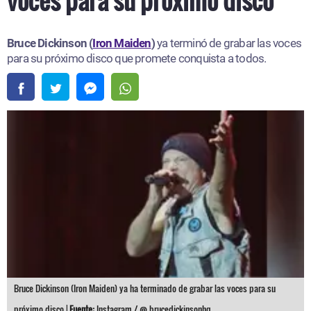
voces para su próximo disco
Bruce Dickinson (
Iron Maiden
)
ya terminó de grabar las voces
para su próximo disco que promete conquista a todos.
Bruce Dickinson (Iron Maiden) ya ha terminado de grabar las voces para su
próximo disco |
Fuente:
Instagram / @ brucedickinsonhq