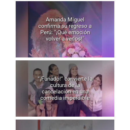
Amanda Miguel
confirma su regreso a
Perú: "¡Qué emoción
volver a verlos!"
“¡Funado!” convierte la
cultura de la
cancelación en una
comedia imperdible