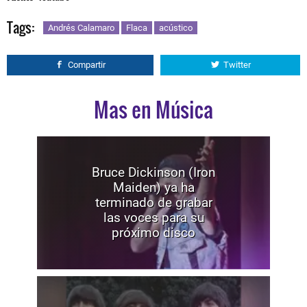
Tags:
Andrés Calamaro
Flaca
acústico
Compartir
Twitter
Mas en Música
Bruce Dickinson (Iron
Maiden) ya ha
terminado de grabar
las voces para su
próximo disco