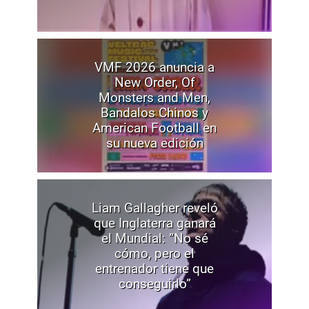
VMF 2026 anuncia a
New Order, Of
Monsters and Men,
Bandalos Chinos y
American Football en
su nueva edición
Liam Gallagher reveló
que Inglaterra ganará
el Mundial: “No sé
cómo, pero el
entrenador tiene que
conseguirlo”