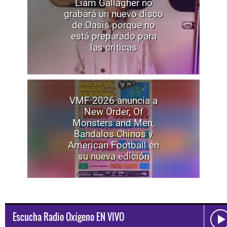
Liam Gallagher no
grabará un nuevo disco
de Oasis porque no
está preparado para
las críticas
VMF 2026 anuncia a
New Order, Of
Monsters and Men,
Bandalos Chinos y
American Football en
su nueva edición
Escucha Radio Oxígeno EN VIVO