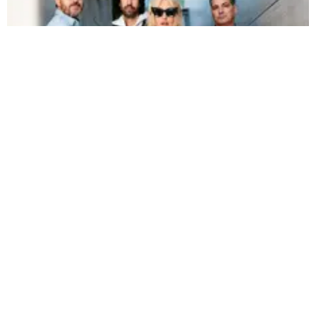
La Oreja de Van Gogh regresa a Perú con su formación original y promete
conquistar a todos |
Fuente:
Difusión
Redacción Oxigeno
Jueves, 30 De Julio 2026 10:00 AM
Actualizado el 30 de julio del 2026 10:00 AM
La Oreja de Van Gogh
regresará a Perú con su
formación original, encabezada por
Amaia Montero
,
para reencontrarse con el público peruano y revivir los
éxitos que la convirtieron en una de las agrupaciones