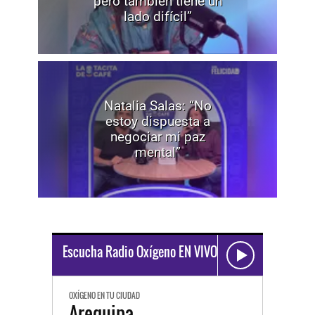
pero también tiene un
lado difícil”
Natalia Salas: “No
estoy dispuesta a
negociar mi paz
mental”
Escucha Radio Oxígeno EN VIVO
OXÍGENO EN TU CIUDAD
Arequipa