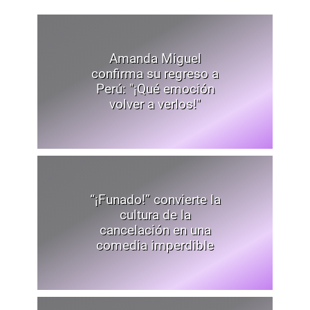
Amanda Miguel
confirma su regreso a
Perú: "¡Qué emoción
volver a verlos!"
“¡Funado!” convierte la
cultura de la
cancelación en una
comedia imperdible