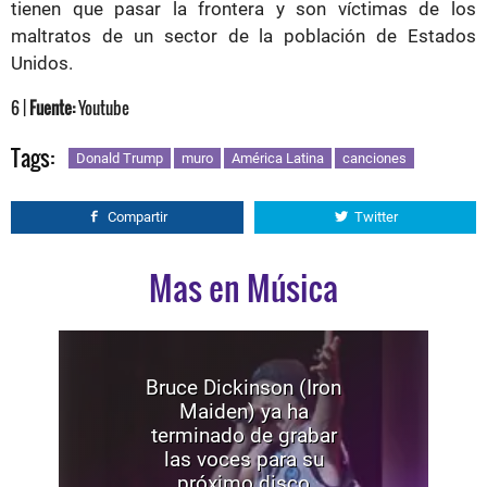
tienen que pasar la frontera y son víctimas de los
maltratos de un sector de la población de Estados
Unidos.
6 |
Fuente:
Youtube
Tags:
Donald Trump
muro
América Latina
canciones
Compartir
Twitter
Mas en Música
Bruce Dickinson (Iron
Maiden) ya ha
terminado de grabar
las voces para su
próximo disco