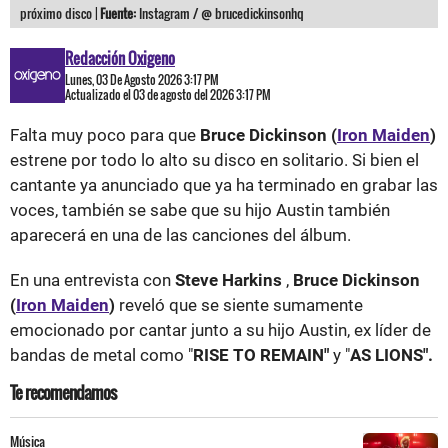
próximo disco |
Fuente:
Instagram / @ brucedickinsonhq
Redacción Oxigeno
Lunes, 03 De Agosto 2026 3:17 PM
Actualizado el 03 de agosto del 2026 3:17 PM
Falta muy poco para que
Bruce Dickinson (
Iron Maiden
)
estrene por todo lo alto su disco en solitario. Si bien el
cantante ya anunciado que ya ha terminado en grabar las
voces, también se sabe que su hijo Austin también
aparecerá en una de las canciones del álbum.
En una entrevista con
Steve Harkins
,
Bruce Dickinson
(
Iron Maiden
)
reveló que se siente sumamente
emocionado por cantar junto a su hijo Austin, ex líder de
bandas de metal como "
RISE TO REMAIN"
y "
AS LIONS".
Te recomendamos
Música