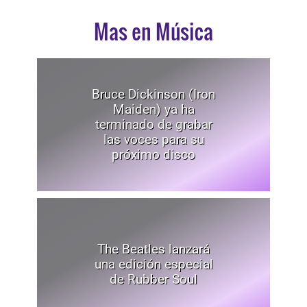
Mas en Música
Bruce Dickinson (Iron
Maiden) ya ha
terminado de grabar
las voces para su
próximo disco
The Beatles lanzará
una edición especial
de Rubber Soul