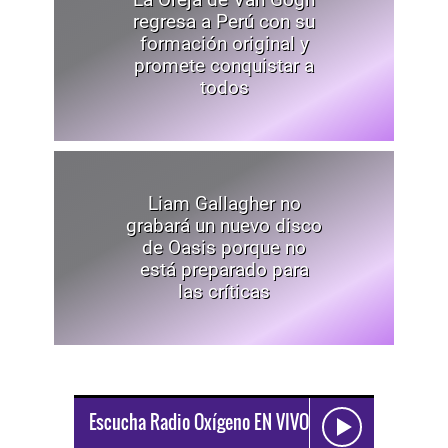
regresa a Perú con su
formación original y
promete conquistar a
todos
Liam Gallagher no
grabará un nuevo disco
de Oasis porque no
está preparado para
las críticas
Escucha Radio Oxígeno EN VIVO