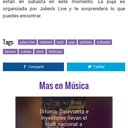
están en subasta en este momento. La puja es
organizada por Julien's Live y te sorprenderá lo que
puedes encontrar.
Tags:
julien live
internet
rock
pop
artistas
subasta
lennon
cobian
elvis
Noticias
Compartir
Twitter
Mas en Música
Difonía, Dalevuelta e
Inyectores llevan el
rock nacional a