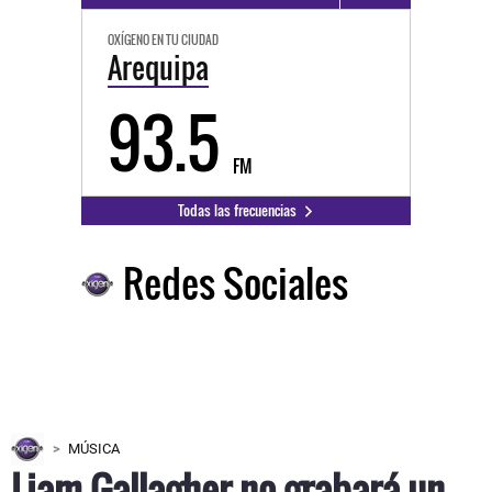
OXÍGENO EN TU CIUDAD
Arequipa
93.5
FM
Todas las frecuencias
Redes Sociales
MÚSICA
Liam Gallagher no grabará un