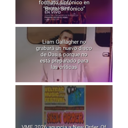
formato sinfónico en
“Brutal Sinfónico”
Liam Gallagher no
grabará un nuevo disco
de Oasis porque no
está preparado para
las críticas
VMF 2026 anuncia a New Order, Of