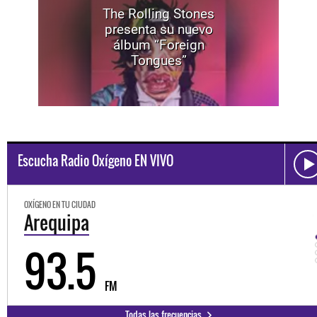
The Rolling Stones
presenta su nuevo
álbum “Foreign
Tongues”
Escucha Radio Oxígeno EN VIVO
OXÍGENO EN TU CIUDAD
Trujillo
98.3
FM
Todas las frecuencias