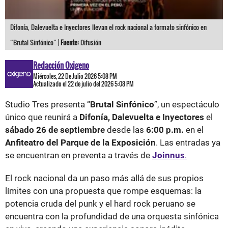
Difonía, Dalevuelta e Inyectores llevan el rock nacional a formato sinfónico en
“Brutal Sinfónico” |
Fuente:
Difusión
Redacción Oxigeno
Miércoles, 22 De Julio 2026 5:08 PM
Actualizado el 22 de julio del 2026 5:08 PM
Studio Tres presenta “
Brutal Sinfónico
”, un espectáculo
único que reunirá a
Difonía, Dalevuelta e Inyectores
el
sábado 26 de septiembre
desde las
6:00 p.m.
en el
Anfiteatro del Parque de la Exposición
. Las entradas ya
se encuentran en preventa a través de
Joinnus
.
El rock nacional da un paso más allá de sus propios
límites con una propuesta que rompe esquemas: la
potencia cruda del punk y el hard rock peruano se
encuentra con la profundidad de una orquesta sinfónica