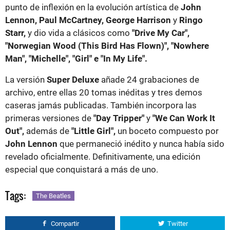
punto de inflexión en la evolución artística de
John
Lennon, Paul McCartney, George Harrison
y
Ringo
Starr,
y dio vida a clásicos como
"Drive My Car",
"Norwegian Wood (This Bird Has Flown)", "Nowhere
Man", "Michelle", "Girl" e "In My Life".
La versión
Super Deluxe
añade 24 grabaciones de
archivo, entre ellas 20 tomas inéditas y tres demos
caseras jamás publicadas. También incorpora las
primeras versiones de
"Day Tripper"
y
"We Can Work It
Out",
además de
"Little Girl",
un boceto compuesto por
John Lennon
que permaneció inédito y nunca había sido
revelado oficialmente. Definitivamente, una edición
especial que conquistará a más de uno.
Tags:
The Beatles
Compartir
Twitter