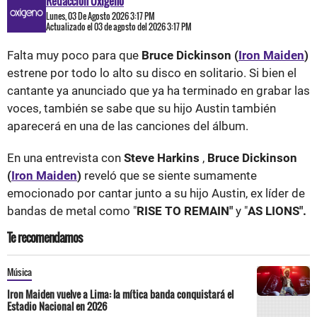
Redacción Oxigeno
Lunes, 03 De Agosto 2026 3:17 PM
Actualizado el 03 de agosto del 2026 3:17 PM
Falta muy poco para que
Bruce Dickinson (
Iron Maiden
)
estrene por todo lo alto su disco en solitario. Si bien el
cantante ya anunciado que ya ha terminado en grabar las
voces, también se sabe que su hijo Austin también
aparecerá en una de las canciones del álbum.
En una entrevista con
Steve Harkins
,
Bruce Dickinson
(
Iron Maiden
)
reveló que se siente sumamente
emocionado por cantar junto a su hijo Austin, ex líder de
bandas de metal como "
RISE TO REMAIN"
y "
AS LIONS".
Te recomendamos
Música
Iron Maiden vuelve a Lima: la mítica banda conquistará el
Estadio Nacional en 2026