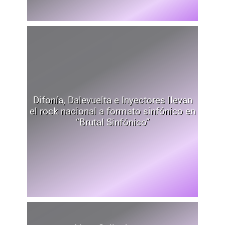
Difonía, Dalevuelta e Inyectores llevan
el rock nacional a formato sinfónico en
“Brutal Sinfónico”