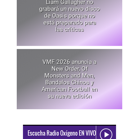
Liam Gallagher no
grabará un nuevo disco
de Oasis porque no
está preparado para
las críticas
VMF 2026 anuncia a
New Order, Of
Monsters and Men,
Bandalos Chinos y
American Football en
su nueva edición
Escucha Radio Oxígeno EN VIVO