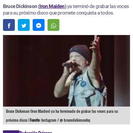
Bruce Dickinson (
Iron Maiden
)
ya terminó de grabar las voces
para su próximo disco que promete conquista a todos.
Bruce Dickinson (Iron Maiden) ya ha terminado de grabar las voces para su
próximo disco |
Fuente:
Instagram / @ brucedickinsonhq