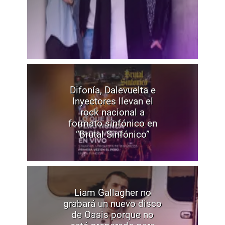
Difonía, Dalevuelta e
Inyectores llevan el
rock nacional a
formato sinfónico en
“Brutal Sinfónico”
Liam Gallagher no
grabará un nuevo disco
de Oasis porque no