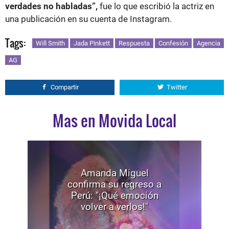
verdades no habladas”,
fue lo que escribió la actriz en
una publicación en su cuenta de Instagram.
Tags:
Will Smith
Jada Pinkett
Respuesta
Confesión
Agencia
AG
Compartir
Twitter
Mas en Movida Local
Amanda Miguel
confirma su regreso a
Perú: "¡Qué emoción
volver a verlos!"