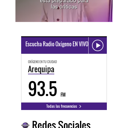
está preparado para
las críticas
Escucha Radio Oxígeno EN VIVO
OXÍGENO EN TU CIUDAD
Arequipa
93.5
FM
Todas las frecuencias
Redes Sociales