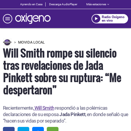
Aprendo en Casa
Descarga AudioPlayer
Más estaciones
Radio Oxígeno
en vivo
MOVIDA LOCAL
Will Smith rompe su silencio
tras revelaciones de Jada
Pinkett sobre su ruptura: “Me
despertaron”
Recientemente,
Will Smith
respondió a las polémicas
declaraciones de su esposa
Jada Pinkett
, en donde señaló que
“hacen sus vidas por separado”.