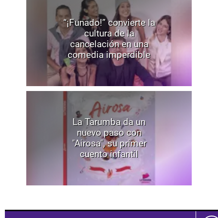
“¡Funado!” convierte la
cultura de la
cancelación en una
comedia imperdible
La Tarumba da un
nuevo paso con
"Airosa", su primer
cuento infantil