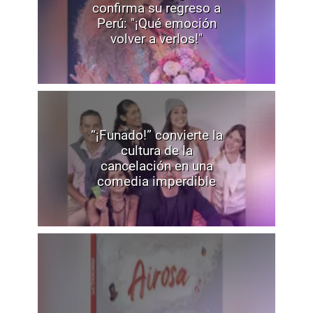
confirma su regreso a
Perú: "¡Qué emoción
volver a verlos!"
“¡Funado!” convierte la
cultura de la
cancelación en una
comedia imperdible