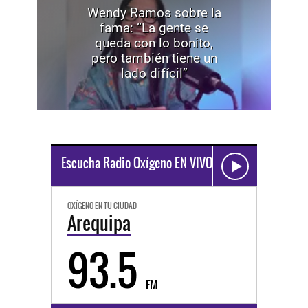
Wendy Ramos sobre la
fama: “La gente se
queda con lo bonito,
pero también tiene un
lado difícil”
Escucha Radio Oxígeno EN VIVO
OXÍGENO EN TU CIUDAD
Arequipa
93.5
FM