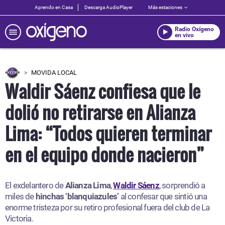
Aprendo en Casa
Descarga AudioPlayer
Más estaciones
Radio Oxígeno
en vivo
MOVIDA LOCAL
Waldir Sáenz confiesa que le
dolió no retirarse en Alianza
Lima: “Todos quieren terminar
en el equipo donde nacieron”
El exdelantero de
Alianza Lima
,
Waldir Sáenz
, sorprendió a
miles de
hinchas ‘blanquiazules’
al confesar que sintió una
enorme tristeza por su retiro profesional fuera del club de La
Victoria.