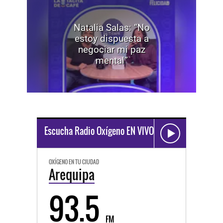
Natalia Salas: “No
estoy dispuesta a
negociar mi paz
mental”
Escucha Radio Oxígeno EN VIVO
OXÍGENO EN TU CIUDAD
Arequipa
93.5
FM