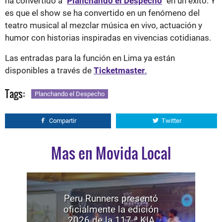
ha convertido a "
Planchando el Despecho
"
en un éxito. Y
es que el show se ha convertido en un fenómeno del
teatro musical al mezclar música en vivo, actuación y
humor con historias inspiradas en vivencias cotidianas.
Las entradas para la función en Lima ya están
disponibles a través de
Ticketmaster
.
Tags:
Planchando el Despecho
Compartir
Twitter
Mas en Movida Local
Peru Runners presentó
oficialmente la edición
2026 de la 117.ª KIA