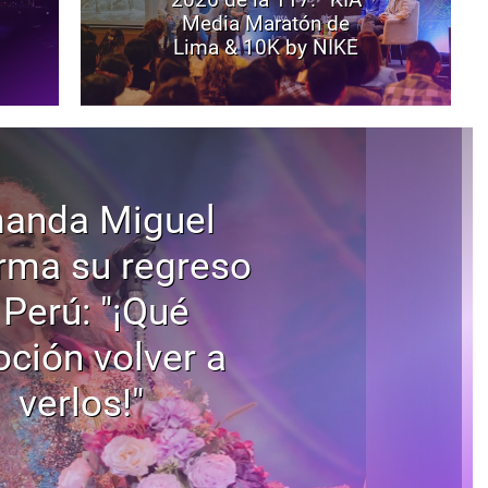
Media Maratón de
Lima & 10K by NIKE
anda Miguel
rma su regreso
 Perú: "¡Qué
ción volver a
verlos!"