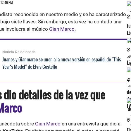
3 12:46 PM
odista reconocida en nuestro medio y se ha caracterizado
2
bajo siete llaves. Sin embargo, esta vez ha contado una
ue involucra al músico
Gian Marco
.
3
Noticia Relacionada
Juanes y Gianmarco se unen a la nueva versión en español de "This
Year‘s Model" de Elvis Costello
4
 dio detalles de la vez que
Marco
5
 anécdota sobre
Gian Marco
en una entrevista que dio a
de
YouTube
. En dicha conversación, el actor le preguntó