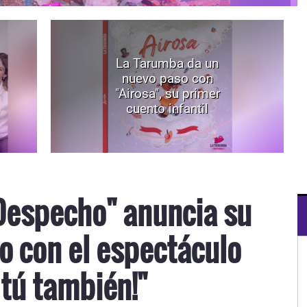
La Tarumba da un
nuevo paso con
"Airosa", su primer
cuento infantil
Despecho" anuncia su
o con el espectáculo
 tú también!"