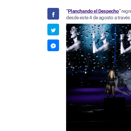
“
Planchando el Despecho
” regr
desde este 4 de agosto a través