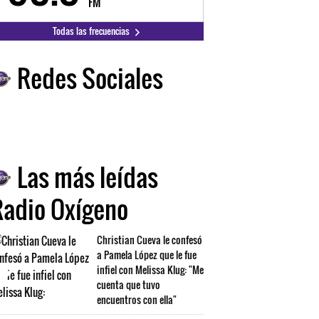
FM
FM
Todas las frecuencias
Redes Sociales
Las más leídas
Radio Oxígeno
Christian Cueva le confesó
a Pamela López que le fue
infiel con Melissa Klug: "Me
cuenta que tuvo
encuentros con ella"