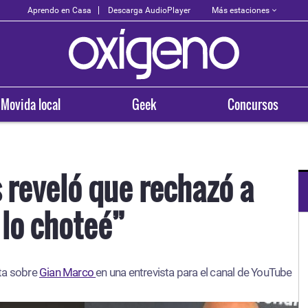
Más estaciones
Aprendo en Casa
Descarga AudioPlayer
Movida local
Geek
Concursos
 reveló que rechazó a
 lo choteé”
OXÍGENO EN TU CIUDAD
Arequipa
ta sobre
Gian Marco
en una entrevista para el canal de YouTube
93.5