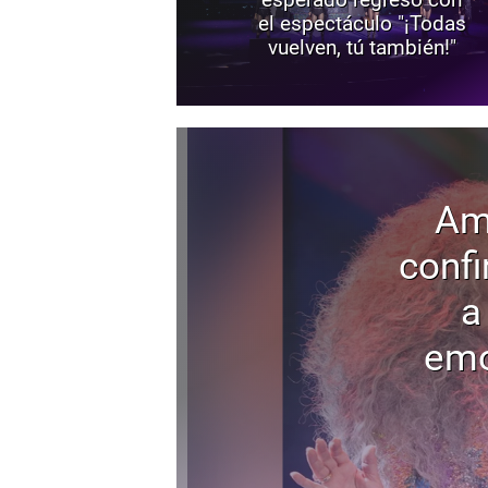
el espectáculo "¡Todas
vuelven, tú también!"
Am
confi
a
emo