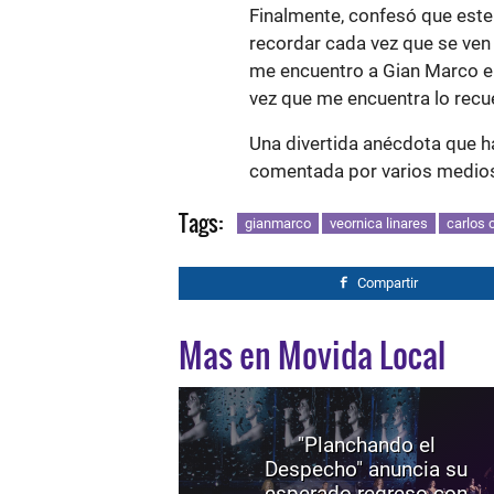
Finalmente, confesó que este
recordar cada vez que se ven
me encuentro a Gian Marco en 
vez que me encuentra lo recu
Una divertida anécdota que h
comentada por varios medios
Tags:
gianmarco
veornica linares
carlos c
Compartir
Mas en Movida Local
"Planchando el
Despecho" anuncia su
esperado regreso con