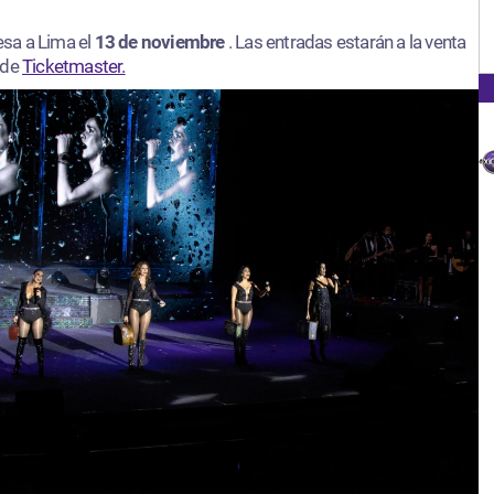
esa a Lima el
13 de noviembre
. Las entradas estarán a la venta
 de
Ticketmaster.