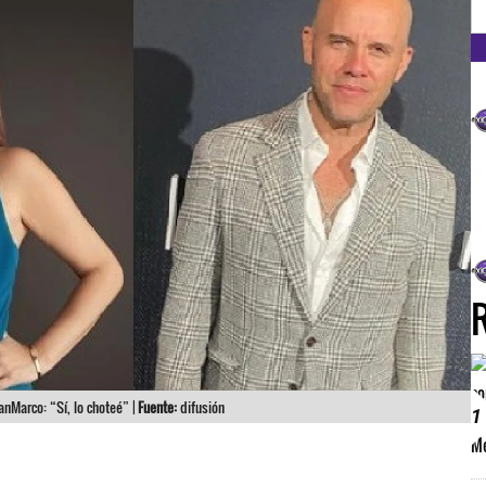
FM
anMarco: “Sí, lo choteé” |
Fuente:
difusión
1