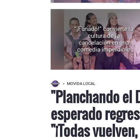
“¡Funado!” convierte la
cultura de la
cancelación en una
comedia imperdible
MOVIDA LOCAL
"Planchando el 
esperado regres
"¡Todas vuelven,