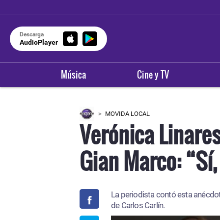
Descarga
AudioPlayer
Música
Cine y TV
MOVIDA LOCAL
Verónica Linares
Gian Marco: “Sí,
La periodista contó esta anécdo
de Carlos Carlín.