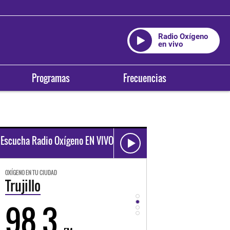
Radio Oxígeno
en vivo
Programas
Frecuencias
Escucha Radio Oxígeno EN VIVO
OXÍGENO EN TU CIUDAD
OXÍGENO EN TU CIUDAD
Trujillo
Huancayo
98.3
94.3