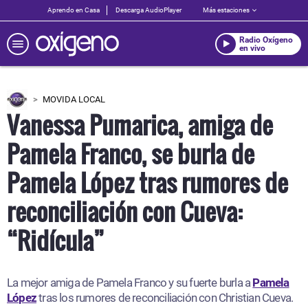
Aprendo en Casa
Descarga AudioPlayer
Más estaciones
Radio Oxígeno
en vivo
MOVIDA LOCAL
Vanessa Pumarica, amiga de
Pamela Franco, se burla de
Pamela López tras rumores de
reconciliación con Cueva:
“Ridícula”
La mejor amiga de Pamela Franco y su fuerte burla a
Pamela
López
tras los rumores de reconciliación con Christian Cueva.