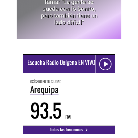
fama: “La gente se
queda con lo bonito,
pero también tiene un
lado difícil”
Escucha Radio Oxígeno EN VIVO
OXÍGENO EN TU CIUDAD
Arequipa
93.5
FM
Todas las frecuencias