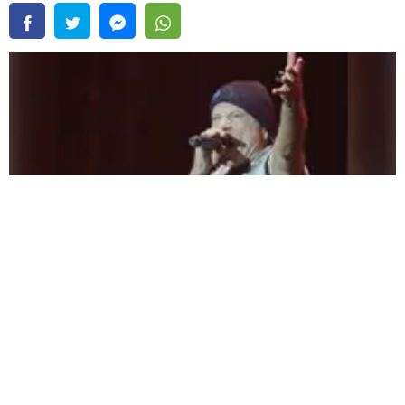
Bruce Dickinson (Iron Maiden) ya ha terminado de grabar las voces para su
próximo disco |
Fuente:
Instagram / @ brucedickinsonhq
Redacción Oxigeno
Lunes, 03 De Agosto 2026 3:17 PM
Actualizado el 03 de agosto del 2026 3:17 PM