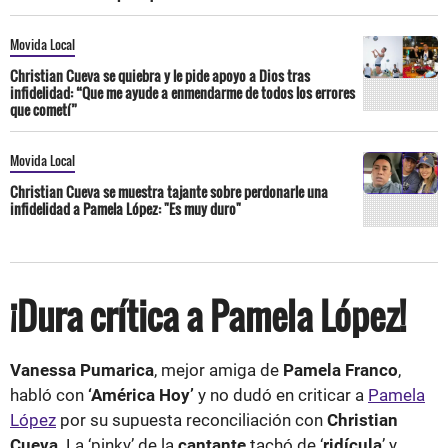
Movida Local
Christian Cueva se quiebra y le pide apoyo a Dios tras
infidelidad: “Que me ayude a enmendarme de todos los errores
que cometí”
Movida Local
Christian Cueva se muestra tajante sobre perdonarle una
infidelidad a Pamela López: "Es muy duro"
¡Dura crítica a Pamela López!
Vanessa Pumarica
, mejor amiga de
Pamela Franco
,
habló con
‘América Hoy’
y no dudó en criticar a
Pamela
López
por su supuesta reconciliación con
Christian
Cueva
. La ‘pinky’ de la
cantante
tachó de ‘
ridícula
’ y