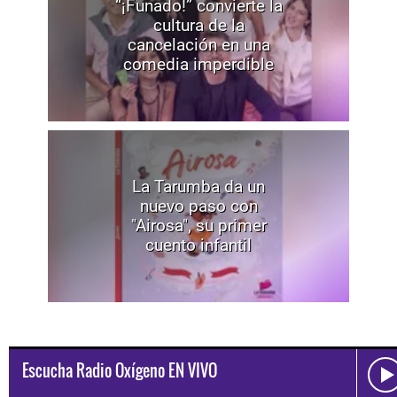
“¡Funado!” convierte la
cultura de la
cancelación en una
comedia imperdible
La Tarumba da un
nuevo paso con
"Airosa", su primer
cuento infantil
Escucha Radio Oxígeno EN VIVO