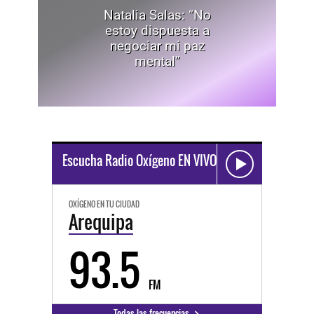
Natalia Salas: “No
estoy dispuesta a
negociar mi paz
mental”
Escucha Radio Oxígeno EN VIVO
OXÍGENO EN TU CIUDAD
Arequipa
93.5
FM
Todas las frecuencias