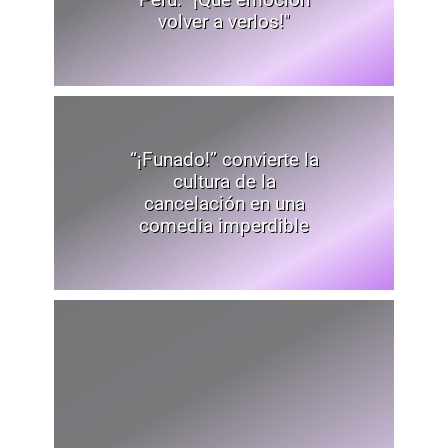
volver a verlos!"
“¡Funado!” convierte la
cultura de la
cancelación en una
comedia imperdible