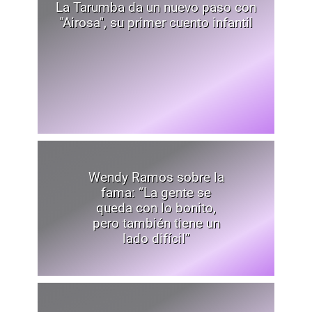
La Tarumba da un nuevo paso con
"Airosa", su primer cuento infantil
Wendy Ramos sobre la
fama: “La gente se
queda con lo bonito,
pero también tiene un
lado difícil”