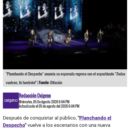
"Planchando el Despecho" anuncia su esperado regreso con el espectáculo "¡Todas
vuelven, tú también!" |
Fuente:
Difusión
Redacción Oxigeno
Miércoles, 05 De Agosto 2026 6:04 PM
Actualizado el 05 de agosto del 2026 6:04 PM
Después de conquistar al público,
"
Planchando el
Despecho
"
vuelve a los escenarios con una nueva