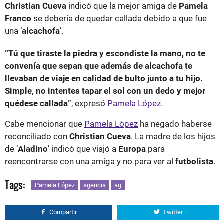
Christian Cueva
indicó que la mejor amiga de
Pamela
Franco
se debería de quedar callada debido a que fue
una ‘
alcachofa
’.
“Tú que tiraste la piedra y escondiste la mano, no te
convenía que sepan que además de alcachofa te
llevaban de viaje en calidad de bulto junto a tu hijo.
Simple, no intentes tapar el sol con un dedo y mejor
quédese callada”
, expresó
Pamela López
.
Cabe mencionar que
Pamela López
ha negado haberse
reconciliado con
Christian Cueva
. La madre de los hijos
de ‘
Aladino
’ indicó que viajó a
Europa
para
reencontrarse con una amiga y no para ver al
futbolista
.
Tags:
Pamela López
agencia
ag
Compartir
Twitter