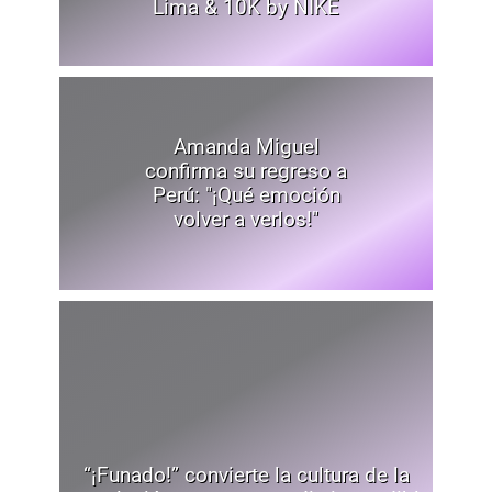
Lima & 10K by NIKE
Amanda Miguel
confirma su regreso a
Perú: "¡Qué emoción
volver a verlos!"
“¡Funado!” convierte la cultura de la