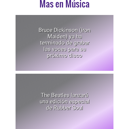
Mas en Música
Bruce Dickinson (Iron
Maiden) ya ha
terminado de grabar
las voces para su
próximo disco
The Beatles lanzará
una edición especial
de Rubber Soul