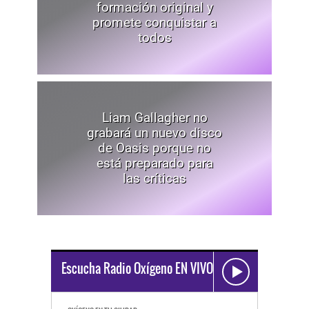
formación original y
promete conquistar a
todos
Liam Gallagher no
grabará un nuevo disco
de Oasis porque no
está preparado para
las críticas
Escucha Radio Oxígeno EN VIVO