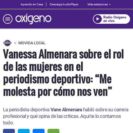
Aprendo en Casa
Descarga AudioPlayer
Más estaciones
Radio Oxígeno
en vivo
MOVIDA LOCAL
Vanessa Almenara sobre el rol
de las mujeres en el
periodismo deportivo: “Me
molesta por cómo nos ven”
La periodista deportiva
Vane Almenara
habló sobre su carrera
profesional y qué opina de las críticas. Aquí te lo contamos
todo.