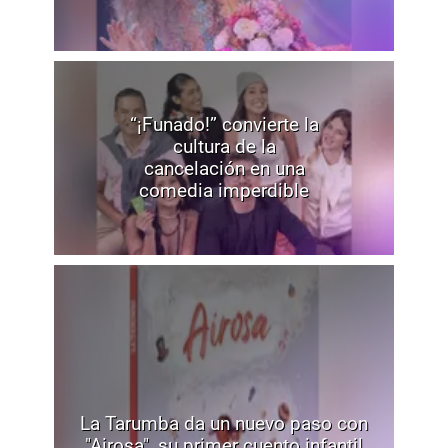
“¡Funado!” convierte la
cultura de la
cancelación en una
comedia imperdible
La Tarumba da un nuevo paso con
"Airosa", su primer cuento infantil