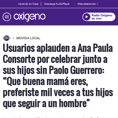
Aprendo en Casa
Descarga AudioPlayer
Más estaciones
Radio Oxígeno
en vivo
MOVIDA LOCAL
Usuarios aplauden a Ana Paula
Consorte por celebrar junto a
sus hijos sin Paolo Guerrero:
“Que buena mamá eres,
preferiste mil veces a tus hijos
que seguir a un hombre"