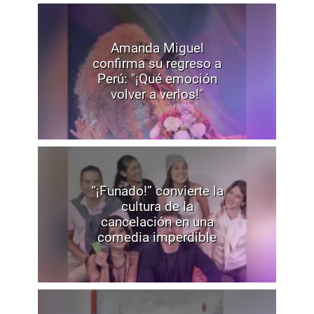
Amanda Miguel
confirma su regreso a
Perú: "¡Qué emoción
volver a verlos!"
“¡Funado!” convierte la
cultura de la
cancelación en una
comedia imperdible