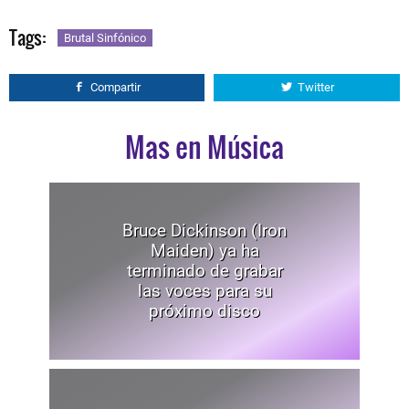
Tags:
Brutal Sinfónico
Compartir
Twitter
Mas en Música
Bruce Dickinson (Iron
Maiden) ya ha
terminado de grabar
las voces para su
próximo disco