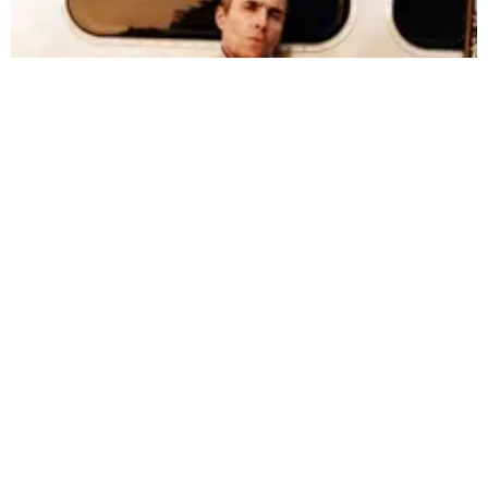
Liam Gallagher no grabará un nuevo disco de Oasis porque no está preparado para
las críticas |
Fuente:
Instagram /@liamgallagher
Redacción Oxigeno
Martes, 21 De Julio 2026 4:12 PM
Actualizado el 21 de julio del 2026 4:12 PM
Liam Gallagher
sigue contestando a sus seguidores con
mucha honestidad. Esta vez, respondió al comentario de
una fan y le dijo rotundamente que no grabará un nuevo
disco de
Oasis
por la sencilla razón de que no quiere