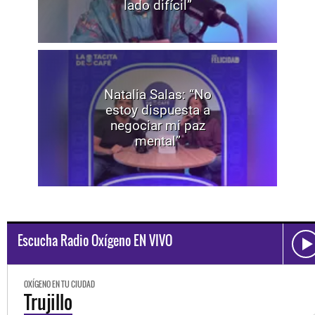
lado difícil”
Natalia Salas: “No
estoy dispuesta a
negociar mi paz
mental”
Escucha Radio Oxígeno EN VIVO
OXÍGENO EN TU CIUDAD
Trujillo