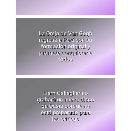
La Oreja de Van Gogh
regresa a Perú con su
formación original y
promete conquistar a
todos
Liam Gallagher no
grabará un nuevo disco
de Oasis porque no
está preparado para
las críticas