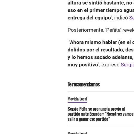
altura se sintió bastante, n
eso en el primer tiempo agu
entrega del equipo"
, indicó
S
Posteriormente, 'Peñita' reveló
"Ahora mismo hablar (en el
dolidos por el resultado, d
y lo hemos sacado adelante,
muy positivo"
, expresó
Sergi
Te recomendamos
Movida Local
Sergio Peña se pronuncia previo al
partido ante Ecuador: “Nosotros vamos
salir a ganar ese partido”
Movida Local