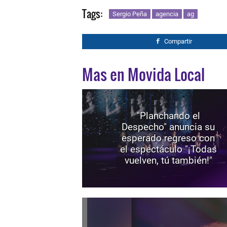
Tags:
Sergio Peña
agencia
ag
Compartir
Mas en Movida Local
"Planchando el
Despecho" anuncia su
esperado regreso con
el espectáculo "¡Todas
vuelven, tú también!"