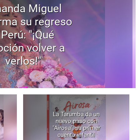
anda Miguel
rma su regreso
 Perú: "¡Qué
ción volver a
verlos!"
La Tarumba da un
nuevo paso con
"Airosa", su primer
cuento infantil