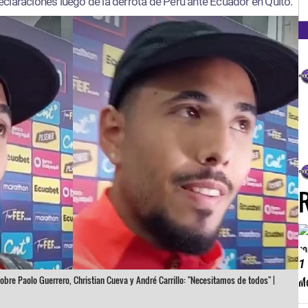
FM
claraciones luego de la derrota de Perú ante Ecuador en Quito.
1
bre Paolo Guerrero, Christian Cueva y André Carrillo: "Necesitamos de todos" |