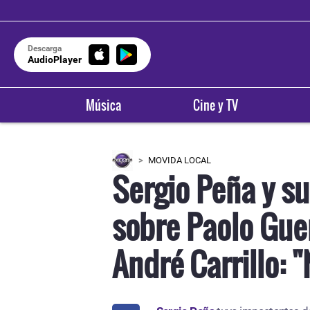
Descarga
AudioPlayer
Música
Cine y TV
MOVIDA LOCAL
Sergio Peña y s
sobre Paolo Guer
André Carrillo: 