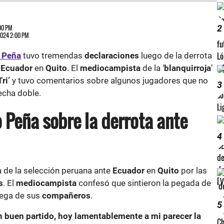
2
:00 PM
 2024 2:00 PM
 Peña
tuvo tremendas
declaraciones
luego de la derrota
e
Ecuador
en
Quito
. El
mediocampista
de la ‘
blanquirroja
’
Tri’
y tuvo comentarios sobre algunos jugadores que no
3
echa doble.
o Peña sobre la derrota ante
4
a de la selección peruana ante
Ecuador
en
Quito
por las
s
. El
mediocampista
confesó que sintieron la pegada de
trega de sus
compañeros
.
5
 buen partido, hoy lamentablemente a mi parecer la