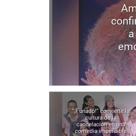
Am
confi
a
emo
“¡Funado!” convierte la
cultura de la
cancelación en una
comedia imperdible