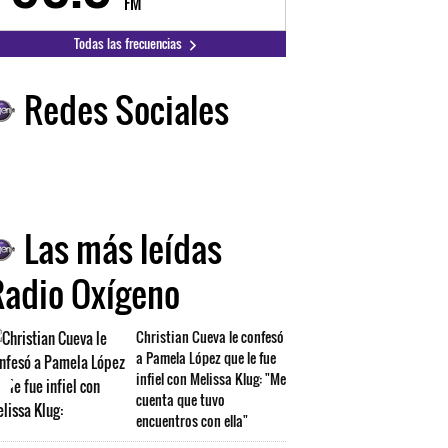
FM
FM
Todas las frecuencias
Redes Sociales
Las más leídas
Radio Oxígeno
Christian Cueva le confesó
a Pamela López que le fue
infiel con Melissa Klug: "Me
cuenta que tuvo
encuentros con ella"