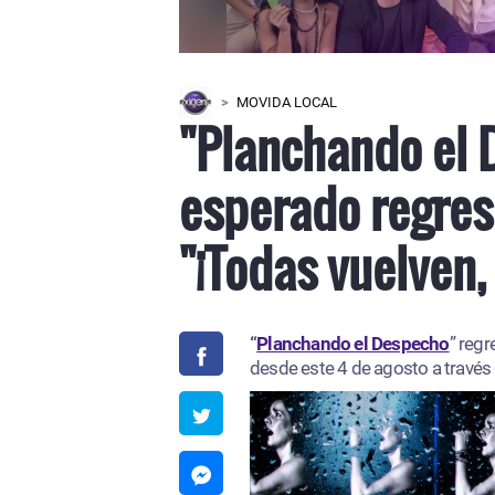
MOVIDA LOCAL
"Planchando el 
esperado regres
"¡Todas vuelven,
“
Planchando el Despecho
” regr
desde este 4 de agosto a través