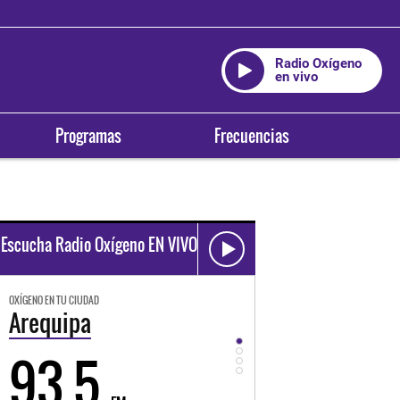
Radio Oxígeno
en vivo
Programas
Frecuencias
Escucha Radio Oxígeno EN VIVO
OXÍGENO EN TU CIUDAD
OXÍGENO EN TU CIUDAD
Arequipa
Trujillo
93.5
98.3