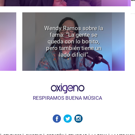
Wendy Ramos sobre la
fama: “La gente se
queda con lo bonito,
pero también tiene un
lado difícil”
RESPIRAMOS BUENA MÚSICA