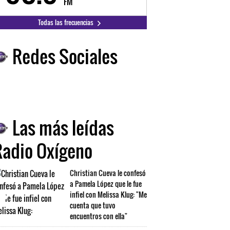
FM
FM
Todas las frecuencias
Redes Sociales
Las más leídas
Radio Oxígeno
Christian Cueva le confesó
a Pamela López que le fue
infiel con Melissa Klug: "Me
cuenta que tuvo
encuentros con ella"