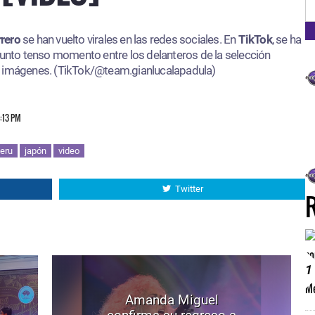
rero
se han vuelto virales en las redes sociales. En
TikTok
, se ha
sunto tenso momento entre los delanteros de la selección
s imágenes. (TikTok/@team.gianlucalapadula)
4:13 PM
eru
japón
video
Twitter
1
Amanda Miguel