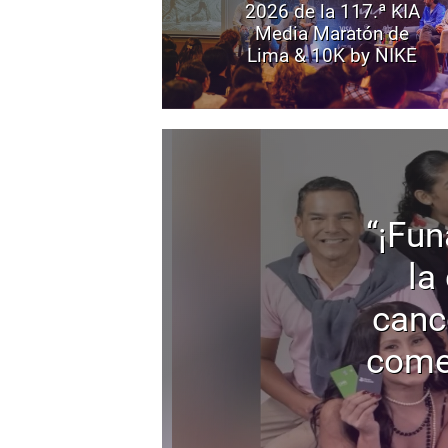
2026 de la 117.ª KIA
Media Maratón de
Lima & 10K by NIKE
“¡Fun
la
canc
come