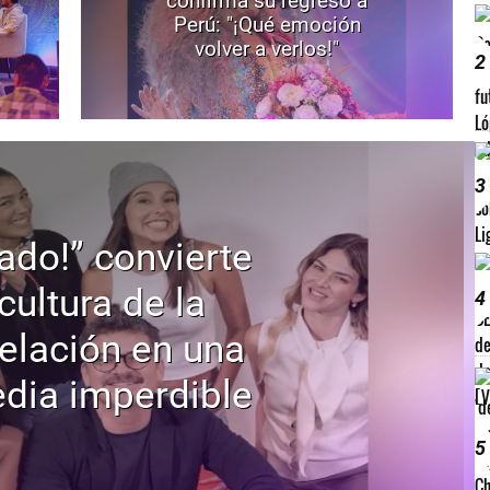
confirma su regreso a
Perú: "¡Qué emoción
volver a verlos!"
2
3
ado!” convierte
 cultura de la
4
elación en una
dia imperdible
5