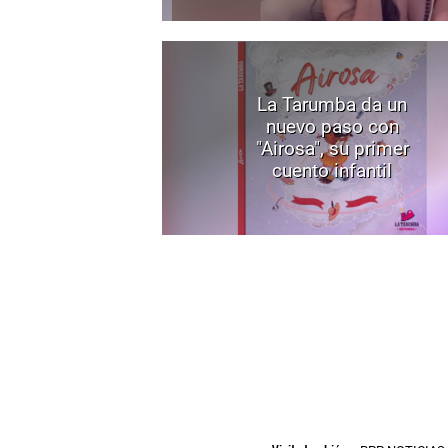
La Tarumba da un
nuevo paso con
"Airosa", su primer
cuento infantil