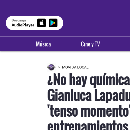
Descarga
AudioPlayer
Música
Cine y TV
MOVIDA LOCAL
¿No hay química
Gianluca Lapadu
'tenso momento'
entrenamientos