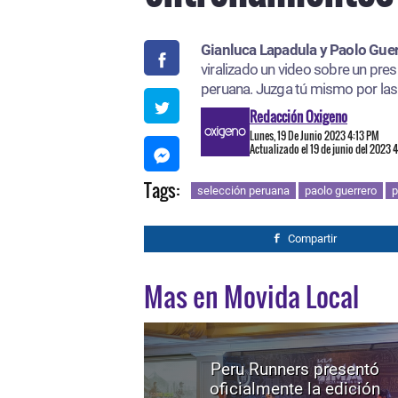
Gianluca Lapadula y Paolo Guer
viralizado un video sobre un pre
peruana. Juzga tú mismo por la
Redacción Oxigeno
Lunes, 19 De Junio 2023 4:13 PM
Actualizado el 19 de junio del 2023 
Tags:
selección peruana
paolo guerrero
p
Compartir
Mas en Movida Local
Peru Runners presentó
oficialmente la edición