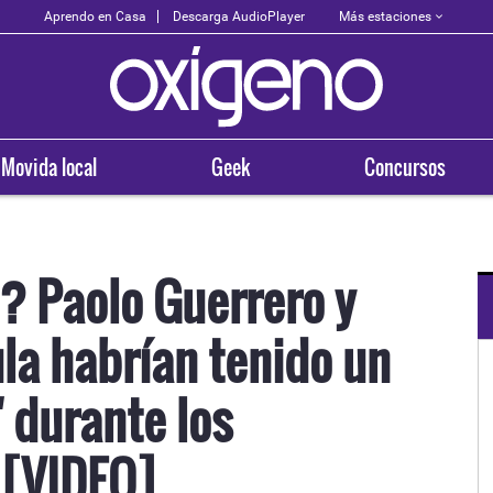
Más estaciones
Aprendo en Casa
Descarga AudioPlayer
Movida local
Geek
Concursos
? Paolo Guerrero y
la habrían tenido un
 durante los
 [VIDEO]