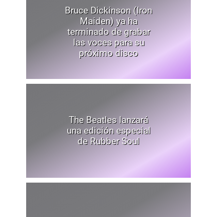
Bruce Dickinson (Iron
Maiden) ya ha
terminado de grabar
las voces para su
próximo disco
The Beatles lanzará
una edición especial
de Rubber Soul