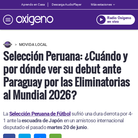
Aprendo en Casa
Descarga AudioPlayer
Más estaciones
Radio Oxígeno
en vivo
MOVIDA LOCAL
Selección Peruana: ¿Cuándo y
por dónde ver su debut ante
Paraguay por las Eliminatorias
al Mundial 2026?
La
Selección Peruana de Fútbol
sufrió una dura derrota por 4-
1 ante la
escuadra de Japón
en un amistoso internacional
disputado el pasado
martes 20 de junio
.