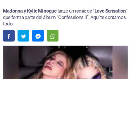
Madonna y Kylie Minogue
lanzó un remix de “
Love Sensation
”,
que forma parte del álbum
“
Confessions II”. Aquí te contamos
todo.
Madonna y Kylie Minogue lanzaron un remix de “Love Sensation” |
Fuente:
Instagram /@madonna