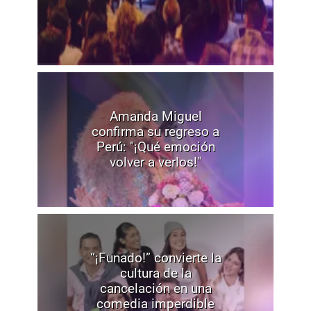
Amanda Miguel
confirma su regreso a
Perú: "¡Qué emoción
volver a verlos!"
“¡Funado!” convierte la
cultura de la
cancelación en una
comedia imperdible