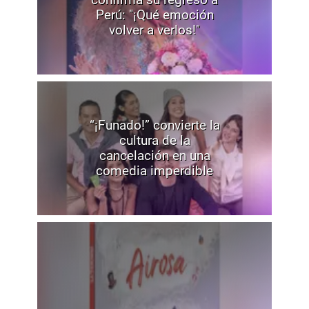
Perú: "¡Qué emoción
volver a verlos!"
“¡Funado!” convierte la
cultura de la
cancelación en una
comedia imperdible