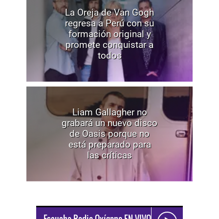
La Oreja de Van Gogh
regresa a Perú con su
formación original y
promete conquistar a
todos
Liam Gallagher no
grabará un nuevo disco
de Oasis porque no
está preparado para
las críticas
Escucha Radio Oxígeno EN VIVO