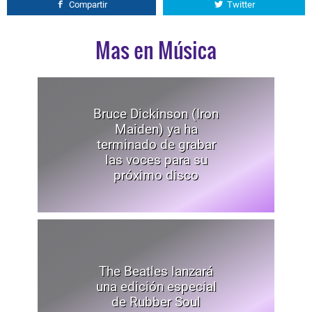
Compartir
Twitter
Mas en Música
Bruce Dickinson (Iron
Maiden) ya ha
terminado de grabar
las voces para su
próximo disco
The Beatles lanzará
una edición especial
de Rubber Soul