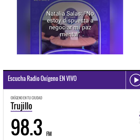
Natalia Salas: “No
estoy dispuesta a
negociar mi paz
mental”
Escucha Radio Oxígeno EN VIVO
OXÍGENO EN TU CIUDAD
Trujillo
98.3
FM