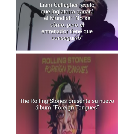
Liam Gallagher reveló
que Inglaterra ganará
el Mundial: “No sé
cómo, pero el
entrenador tiene que
conseguirlo”
The Rolling Stones presenta su nuevo
álbum “Foreign Tongues”