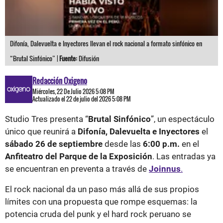
Difonía, Dalevuelta e Inyectores llevan el rock nacional a formato sinfónico en
“Brutal Sinfónico” |
Fuente:
Difusión
Redacción Oxigeno
Miércoles, 22 De Julio 2026 5:08 PM
Actualizado el 22 de julio del 2026 5:08 PM
Studio Tres presenta “
Brutal Sinfónico
”, un espectáculo
único que reunirá a
Difonía, Dalevuelta e Inyectores
el
sábado 26 de septiembre
desde las
6:00 p.m.
en el
Anfiteatro del Parque de la Exposición
. Las entradas ya
se encuentran en preventa a través de
Joinnus
.
El rock nacional da un paso más allá de sus propios
límites con una propuesta que rompe esquemas: la
potencia cruda del punk y el hard rock peruano se