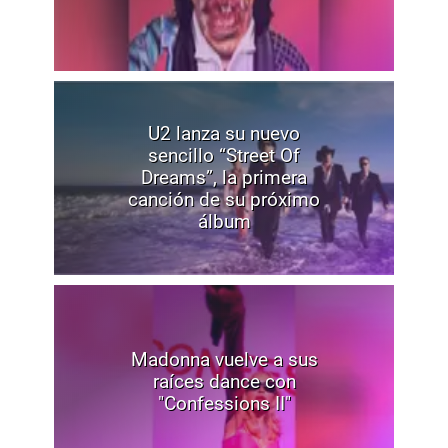
U2 lanza su nuevo
sencillo “Street Of
Dreams”, la primera
canción de su próximo
álbum
Madonna vuelve a sus
raíces dance con
"Confessions II"