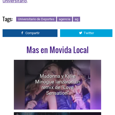
Universitario
.
Tags:
Universitario de Deportes
agencia
ag
Compartir
Twitter
Mas en Movida Local
Madonna y Kylie
Minogue lanzaron un
remix de “Love
Sensation”