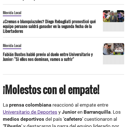
Movida Local
¿Cremas o blanquiazules? Diego Rebagliati pronosticó qué
equipo peruano saldrá ganador en la segunda fecha de la
Libertadores
Movida Local
Fabián Bustos habló previo al duelo entre Universitario y
Junior: "Si ellos nos dominan, vamos a sufrir"
¡Molestos con el empate!
La
prensa colombiana
reaccionó al empate entre
Universitario de Deportes
y
Junior
en
Barranquilla
. Los
medios deportivos
del país ‘
cafetero
’ cuestionaron al
‘
Tiburón
’ y destacaron la garra del equipo liderado por