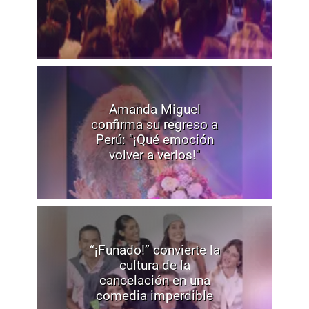
Amanda Miguel
confirma su regreso a
Perú: "¡Qué emoción
volver a verlos!"
“¡Funado!” convierte la
cultura de la
cancelación en una
comedia imperdible