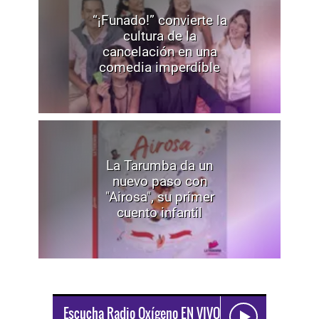
“¡Funado!” convierte la
cultura de la
cancelación en una
comedia imperdible
La Tarumba da un
nuevo paso con
"Airosa", su primer
cuento infantil
Escucha Radio Oxígeno EN VIVO