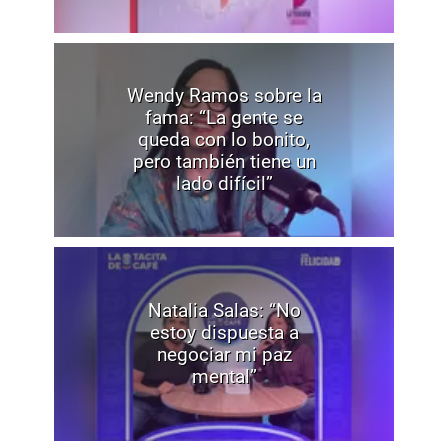
Wendy Ramos sobre la
fama: “La gente se
queda con lo bonito,
pero también tiene un
lado difícil”
Natalia Salas: “No
estoy dispuesta a
negociar mi paz
mental”