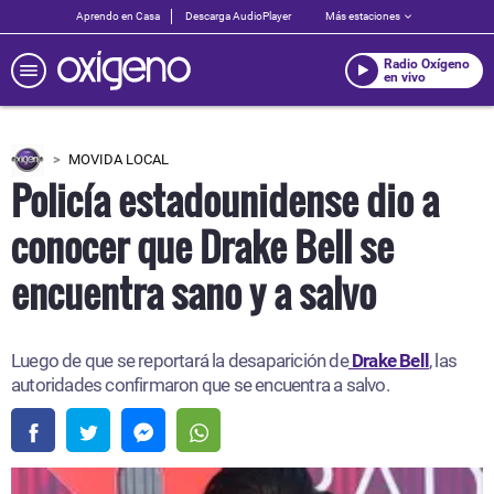
Aprendo en Casa
Descarga AudioPlayer
Más estaciones
Radio Oxígeno
en vivo
MOVIDA LOCAL
Policía estadounidense dio a
conocer que Drake Bell se
encuentra sano y a salvo
Luego de que se reportará la desaparición de
Drake Bell
, las
autoridades confirmaron que se encuentra a salvo.