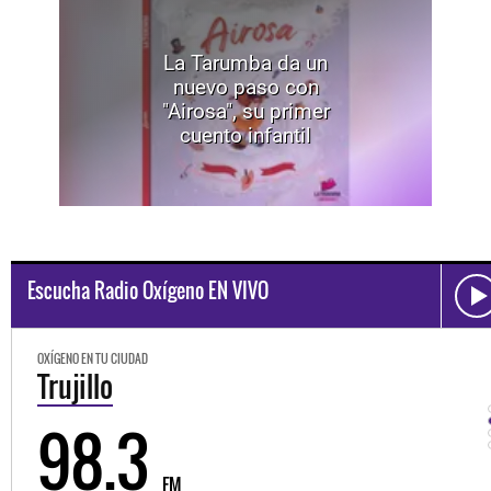
La Tarumba da un
nuevo paso con
"Airosa", su primer
cuento infantil
Escucha Radio Oxígeno EN VIVO
OXÍGENO EN TU CIUDAD
Trujillo
98.3
FM