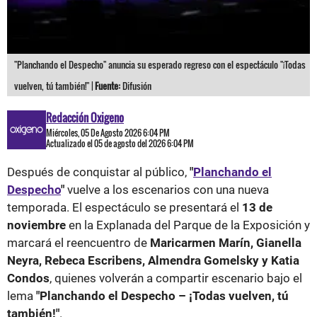
"Planchando el Despecho" anuncia su esperado regreso con el espectáculo "¡Todas
vuelven, tú también!" |
Fuente:
Difusión
Redacción Oxigeno
Miércoles, 05 De Agosto 2026 6:04 PM
Actualizado el 05 de agosto del 2026 6:04 PM
Después de conquistar al público,
"
Planchando el
Despecho
"
vuelve a los escenarios con una nueva
temporada. El espectáculo se presentará el
13 de
noviembre
en la Explanada del Parque de la Exposición y
marcará el reencuentro de
Maricarmen Marín, Gianella
Neyra, Rebeca Escribens, Almendra Gomelsky y Katia
Condos
, quienes volverán a compartir escenario bajo el
lema
"Planchando el Despecho – ¡Todas vuelven, tú
también!"
.