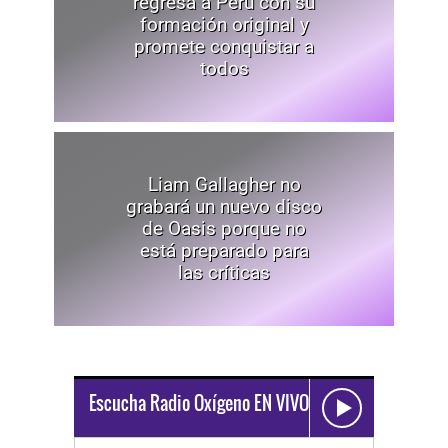
regresa a Perú con su
formación original y
promete conquistar a
todos
Liam Gallagher no
grabará un nuevo disco
de Oasis porque no
está preparado para
las críticas
Escucha Radio Oxígeno EN VIVO