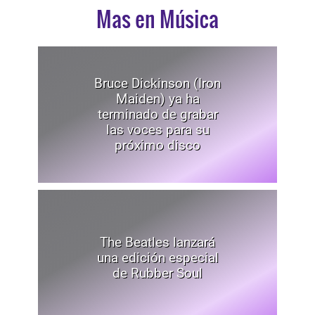
Mas en Música
Bruce Dickinson (Iron
Maiden) ya ha
terminado de grabar
las voces para su
próximo disco
The Beatles lanzará
una edición especial
de Rubber Soul