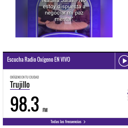
Natalia Salas: “No
estoy dispuesta a
negociar mi paz
mental”
Escucha Radio Oxígeno EN VIVO
OXÍGENO EN TU CIUDAD
Trujillo
98.3
FM
Todas las frecuencias