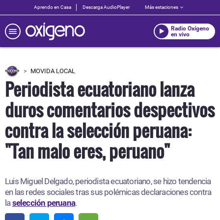
Aprendo en Casa
Descarga AudioPlayer
Más estaciones
Radio Oxígeno
en vivo
MOVIDA LOCAL
Periodista ecuatoriano lanza
duros comentarios despectivos
contra la selección peruana:
"Tan malo eres, peruano"
Luis Miguel Delgado, periodista ecuatoriano, se hizo tendencia
en las redes sociales tras sus polémicas declaraciones contra
la
selección peruana
.