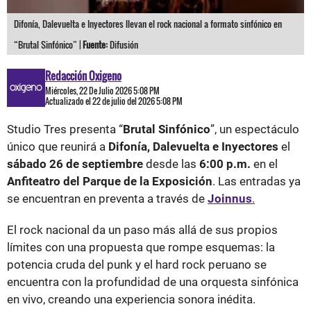
Difonía, Dalevuelta e Inyectores llevan el rock nacional a formato sinfónico en
“Brutal Sinfónico” |
Fuente:
Difusión
Redacción Oxigeno
Miércoles, 22 De Julio 2026 5:08 PM
Actualizado el 22 de julio del 2026 5:08 PM
Studio Tres presenta “
Brutal Sinfónico
”, un espectáculo
único que reunirá a
Difonía, Dalevuelta e Inyectores
el
sábado 26 de septiembre
desde las
6:00 p.m.
en el
Anfiteatro del Parque de la Exposición
. Las entradas ya
se encuentran en preventa a través de
Joinnus
.
El rock nacional da un paso más allá de sus propios
límites con una propuesta que rompe esquemas: la
potencia cruda del punk y el hard rock peruano se
encuentra con la profundidad de una orquesta sinfónica
en vivo, creando una experiencia sonora inédita.