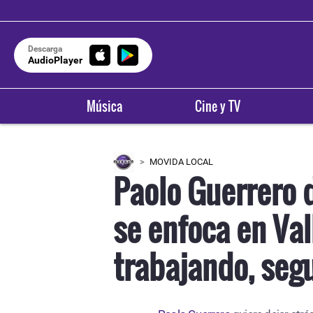
Descarga
AudioPlayer
Música
Cine y TV
MOVIDA LOCAL
Paolo Guerrero d
se enfoca en Val
trabajando, seg