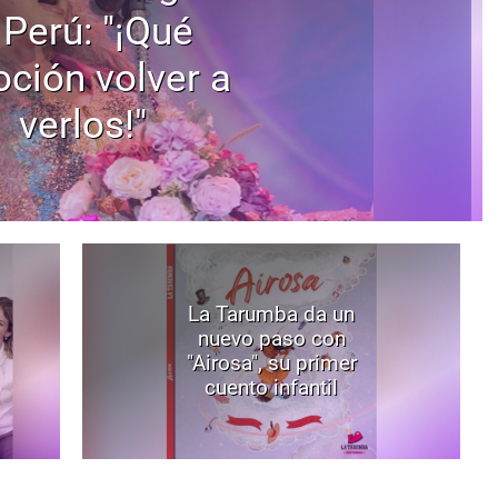
 Perú: "¡Qué
ción volver a
verlos!"
La Tarumba da un
nuevo paso con
"Airosa", su primer
cuento infantil