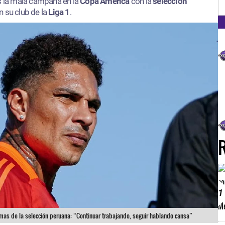
FM
ás la mala campaña en la
Copa América
con la
selección
n su club de la
Liga 1
.
1
emas de la selección peruana: “Continuar trabajando, seguir hablando cansa”