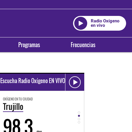
Radio Oxígeno
en vivo
Programas
Frecuencias
Escucha Radio Oxígeno EN VIVO
OXÍGENO EN TU CIUDAD
OXÍGENO EN TU CIUDAD
Trujillo
Huancayo
98.3
94.3