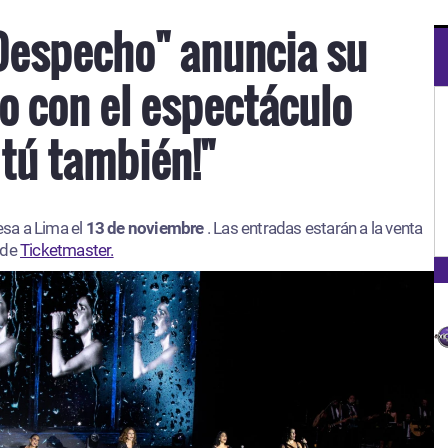
Despecho" anuncia su
o con el espectáculo
 tú también!"
esa a Lima el
13 de noviembre
. Las entradas estarán a la venta
 de
Ticketmaster.