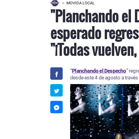
MOVIDA LOCAL
"Planchando el 
esperado regres
"¡Todas vuelven,
“
Planchando el Despecho
” regr
desde este 4 de agosto a través