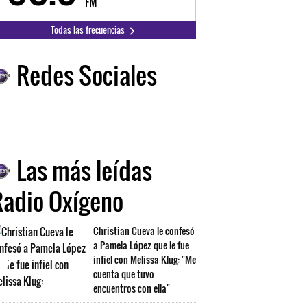
FM
FM
Todas las frecuencias
Redes Sociales
Las más leídas
Radio Oxígeno
Christian Cueva le confesó
a Pamela López que le fue
infiel con Melissa Klug: "Me
cuenta que tuvo
encuentros con ella"