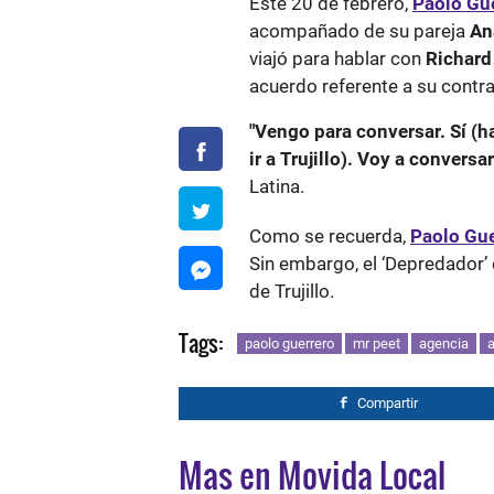
Este 20 de febrero,
Paolo Gu
acompañado de su pareja
An
viajó para hablar con
Richard
acuerdo referente a su contra
"Vengo para conversar. Sí (h
ir a Trujillo). Voy a conversa
Latina.
Como se recuerda,
Paolo Gue
Sin embargo, el ‘Depredador’
de Trujillo.
Tags:
paolo guerrero
mr peet
agencia
Compartir
Mas en Movida Local