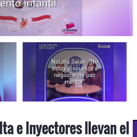
ento infantil
Natalia Salas: “No
estoy dispuesta a
negociar mi paz
mental”
lta e Inyectores llevan el