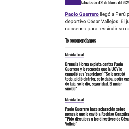
Actualizado el 21 de febrero del 202
Paolo Guerrero
llegó a Perú 
deportivo César Vallejos. El 
consenso para rescindir su con
Te recomendamos
Movida Local
Brunella Horna explota contra Paolo
Guerrero y le recuerda que la UCV le
cumplió sus 'caprichos': "Se le aceptó
todo, pidió chárter, se le daba, pedía ca
de lujo, se le dio, seguridad. El mejor
sueldo"
Movida Local
Paolo Guerrero hace aclaración sobre
mensaje que le envió a Rodrigo González
“Pido disculpas a los directivos de Césa
Vallejo”