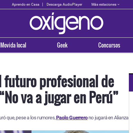
Más estaciones
Aprendo en Casa
Descarga AudioPlayer
Movida local
Geek
Concursos
l futuro profesional de
“No va a jugar en Perú”
OXÍGENO EN TU CIUDAD
Arequipa
ró que, pese a los rumores,
Paolo Guerrero
93.5
no jugará en Alianza