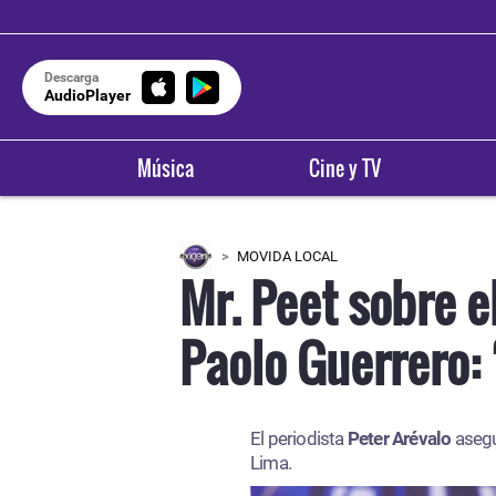
Descarga
AudioPlayer
Música
Cine y TV
MOVIDA LOCAL
Mr. Peet sobre e
Paolo Guerrero: 
El periodista
Peter Arévalo
asegu
Lima.