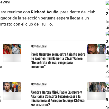
4 1:29 PM
para reunirse con
Richard Acuña,
presidente del club
2
jugador de la selección peruana espera llegar a un
trato con el club de Trujillo.
3
Movida Local
Paolo Guerrero se muestra tajante sobre
no jugar en Trujillo por la César Vallejo:
“No se trata de eso, vengo para
4
sa
conversar”
Movida Local
Alondra García Miró, Paolo Guerrero y
:
Ana Paula Consorte llegaron casi a la
5
r
misma hora al Aeropuerto Jorge Chávez:
¿se cruzaron?