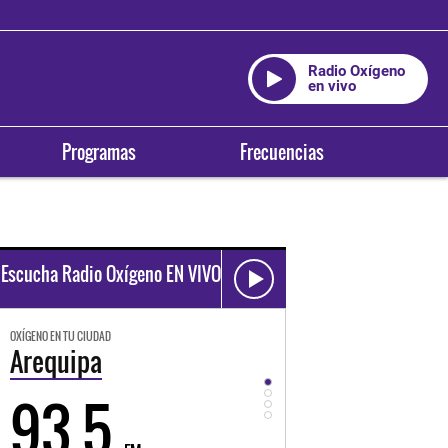
Radio Oxígeno
en vivo
Programas
Frecuencias
Escucha Radio Oxígeno EN VIVO
OXÍGENO EN TU CIUDAD
OXÍGENO EN TU CIUDAD
Trujillo
Huancayo
98.3
94.3