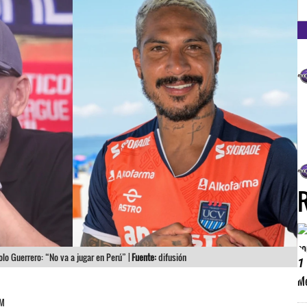
FM
olo Guerrero: “No va a jugar en Perú” |
Fuente:
difusión
1
PM