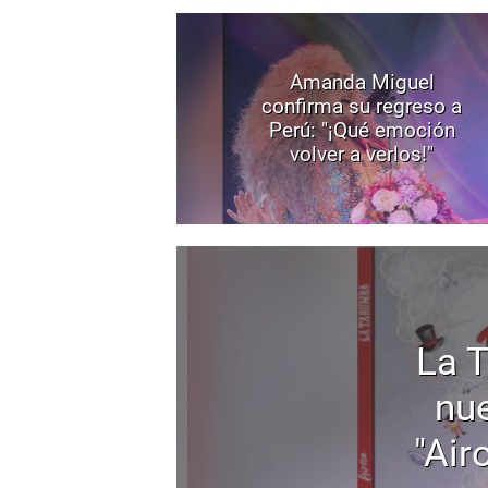
Amanda Miguel
confirma su regreso a
Perú: "¡Qué emoción
volver a verlos!"
La 
nu
"Air