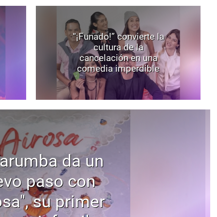
“¡Funado!” convierte la
cultura de la
cancelación en una
comedia imperdible
Tarumba da un
evo paso con
osa", su primer