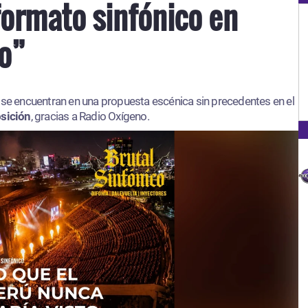
formato sinfónico en
co”
s
se encuentran en una propuesta escénica sin precedentes en el
osición
, gracias a Radio Oxígeno.