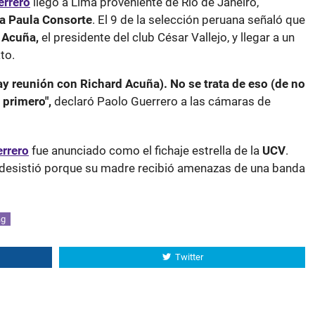
errero
llegó a Lima proveniente de Río de Janeiro,
a Paula Consorte
. El 9 de la selección peruana señaló que
 Acuña,
el presidente del club César Vallejo, y llegar a un
to.
ay reunión con Richard Acuña). No se trata de eso (de no
r primero",
declaró Paolo Guerrero a las cámaras de
rrero
fue anunciado como el fichaje estrella de la
UCV
.
 desistió porque su madre recibió amenazas de una banda
ag
Twitter