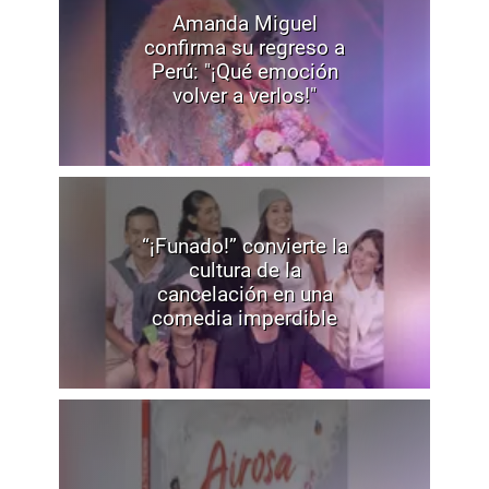
Amanda Miguel
confirma su regreso a
Perú: "¡Qué emoción
volver a verlos!"
“¡Funado!” convierte la
cultura de la
cancelación en una
comedia imperdible