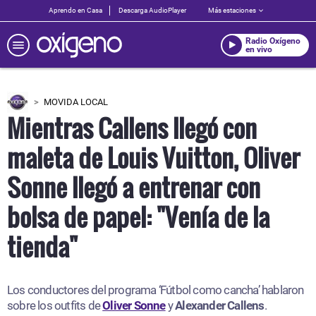
Aprendo en Casa
Descarga AudioPlayer
Más estaciones
Radio Oxígeno
en vivo
MOVIDA LOCAL
Mientras Callens llegó con
maleta de Louis Vuitton, Oliver
Sonne llegó a entrenar con
bolsa de papel: "Venía de la
tienda"
Los conductores del programa ‘Fútbol como cancha’ hablaron
sobre los outfits de
Oliver Sonne
y
Alexander Callens
.