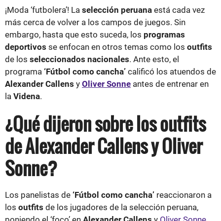
¡Moda ‘futbolera’! La
selección peruana
está cada vez
más cerca de volver a los campos de juegos. Sin
embargo, hasta que esto suceda, los
programas
deportivos
se enfocan en otros temas como los
outfits
de los
seleccionados nacionales
. Ante esto, el
programa
‘Fútbol como cancha’
calificó los atuendos de
Alexander Callens
y
Oliver Sonne
antes de entrenar en
la
Videna
.
¿Qué dijeron sobre los outfits
de Alexander Callens y Oliver
Sonne?
Los panelistas de
‘Fútbol como cancha’
reaccionaron a
los
outfits
de los jugadores de la selección peruana,
poniendo el ‘foco’ en
Alexander Callens
y
Oliver Sonne
.