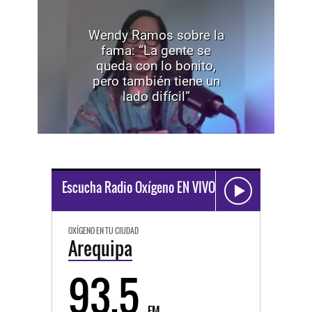
Wendy Ramos sobre la
fama: “La gente se
queda con lo bonito,
pero también tiene un
lado difícil”
Escucha Radio Oxígeno EN VIVO
OXÍGENO EN TU CIUDAD
Arequipa
93.5
FM