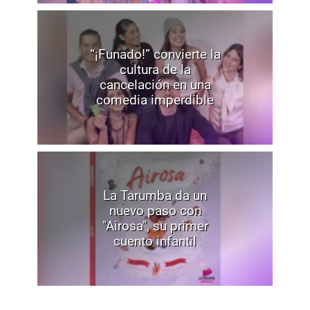
“¡Funado!” convierte la
cultura de la
cancelación en una
comedia imperdible
La Tarumba da un
nuevo paso con
"Airosa", su primer
cuento infantil