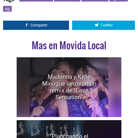
eg
Compartir
Twitter
Mas en Movida Local
Madonna y Kylie
Minogue lanzaron un
remix de “Love
Sensation”
"Planchando el