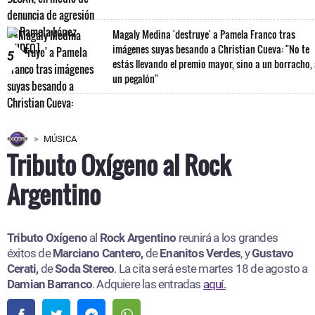
Magaly Medina 'destruye' a Pamela Franco tras
imágenes suyas besando a Christian Cueva: "No te
5
estás llevando el premio mayor, sino a un borracho,
un pegalón"
MÚSICA
Tributo Oxígeno al Rock
Argentino
Tributo Oxígeno
al
Rock Argentino
reunirá a los grandes
éxitos de
Marciano Cantero,
de
Enanitos Verdes
, y
Gustavo
Cerati,
de
Soda Stereo
. La cita será este martes 18 de agosto a
Damian Barranco
. Adquiere las entradas
aquí.