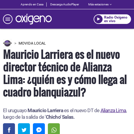
Aprendo en Casa
Descarga AudioPlayer
Más estaciones
Radio Oxígeno
en vivo
MOVIDA LOCAL
Mauricio Larriera es el nuevo
director técnico de Alianza
Lima: ¿quién es y cómo llega al
cuadro blanquiazul?
El uruguayo
Mauricio Larriera
es el nuevo DT de
Alianza Lima
,
luego de la salida de '
Chicho' Salas.