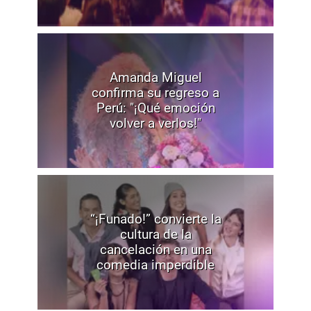
Amanda Miguel
confirma su regreso a
Perú: "¡Qué emoción
volver a verlos!"
“¡Funado!” convierte la
cultura de la
cancelación en una
comedia imperdible