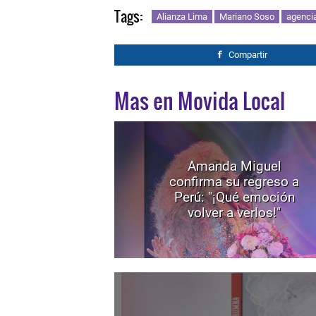
Tags:
Alianza Lima
Mariano Soso
agenci
Compartir
Mas en Movida Local
Amanda Miguel
confirma su regreso a
Perú: "¡Qué emoción
volver a verlos!"