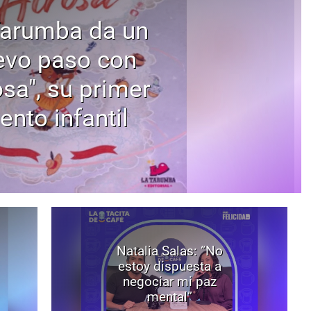
Tarumba da un
evo paso con
osa", su primer
ento infantil
Natalia Salas: “No
estoy dispuesta a
negociar mi paz
mental”