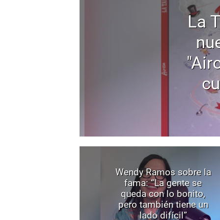
La 
nu
"Air
cu
Wendy Ramos sobre la
fama: “La gente se
queda con lo bonito,
pero también tiene un
lado difícil”