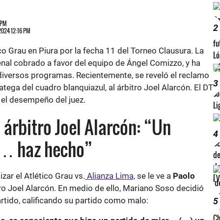
 PM
2
 2024 12:16 PM
co Grau en Piura por la fecha 11 del Torneo Clausura. La
enal cobrado a favor del equipo de Ángel Comizzo, y ha
diversos programas. Recientemente, se reveló el reclamo
3
atega del cuadro blanquiazul, al árbitro Joel Alarcón. El DT
 el desempeño del juez.
 árbitro Joel Alarcón: “Un
4
r… haz hecho”
izar el Atlético Grau vs.
Alianza Lima,
se le ve a
Paolo
ro Joel Alarcón. En medio de ello, Mariano Soso decidió
 partido, calificando su partido como malo:
5