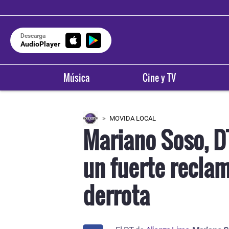
Descarga
AudioPlayer
Música
Cine y TV
MOVIDA LOCAL
Mariano Soso, DT
un fuerte reclam
derrota