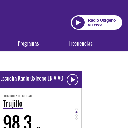
Radio Oxígeno
en vivo
Programas
Frecuencias
Escucha Radio Oxígeno EN VIVO
OXÍGENO EN TU CIUDAD
OXÍGENO EN TU CIUDAD
Trujillo
Huancayo
98.3
94.3