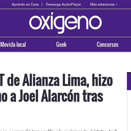
Más estaciones
Aprendo en Casa
Descarga AudioPlayer
Movida local
Geek
Concursos
 de Alianza Lima, hizo
o a Joel Alarcón tras
OXÍGENO EN TU CIUDAD
Arequipa
93.5