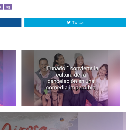
a
ag
Twitter
“¡Funado!” convierte la
cultura de la
cancelación en una
comedia imperdible