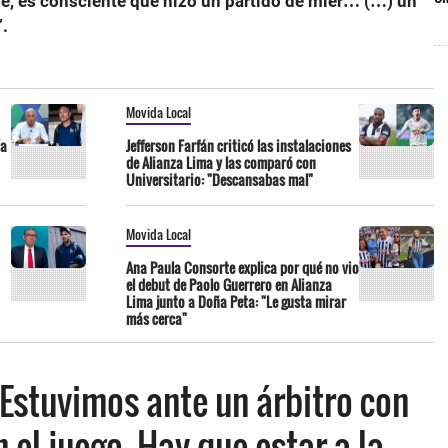
e, es consciente que hizo un partido de mier… (…) un
.
Movida Local
ía
Jefferson Farfán criticó las instalaciones
de Alianza Lima y las comparó con
Universitario: "Descansabas mal"
Movida Local
Ana Paula Consorte explica por qué no vio
el debut de Paolo Guerrero en Alianza
Lima junto a Doña Peta: "Le gusta mirar
más cerca"
Estuvimos ante un árbitro con
n el juego. Hay que estar a la