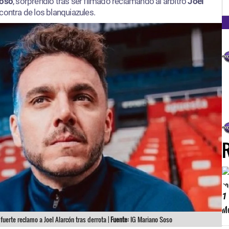
FM
Soso
, sorprendió tras ser filmado reclamando al árbitro
Joel
contra de los blanquiazules.
1
fuerte reclamo a Joel Alarcón tras derrota |
Fuente:
IG Mariano Soso