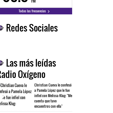
FM
FM
Todas las frecuencias
Redes Sociales
Las más leídas
Radio Oxígeno
Christian Cueva le confesó
a Pamela López que le fue
infiel con Melissa Klug: "Me
cuenta que tuvo
encuentros con ella"