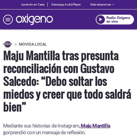
Aprendo en Casa
Descarga AudioPlayer
Más estaciones
Radio Oxígeno
en vivo
MOVIDA LOCAL
Maju Mantilla tras presunta
reconciliación con Gustavo
Salcedo: “Debo soltar los
miedos y creer que todo saldrá
bien”
Mediante sus historias de Instagram
,
Maju Mantilla
s
orprendió con un mensaje de reflexión.