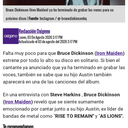
Bruce Dickinson (Iron Maiden) ya ha terminado de grabar las voces para su
próximo disco |
Fuente:
Instagram / @ brucedickinsonhq
Redacción Oxigeno
Lunes, 03 De Agosto 2026 3:17 PM
Actualizado el 03 de agosto del 2026 3:17 PM
Falta muy poco para que
Bruce Dickinson (
Iron Maiden
)
estrene por todo lo alto su disco en solitario. Si bien el
cantante ya anunciado que ya ha terminado en grabar las
voces, también se sabe que su hijo Austin también
aparecerá en una de las canciones del álbum.
En una entrevista con
Steve Harkins
,
Bruce Dickinson
(
Iron Maiden
)
reveló que se siente sumamente
emocionado por cantar junto a su hijo Austin, ex líder de
bandas de metal como "
RISE TO REMAIN"
y "
AS LIONS".
Te recomendamos