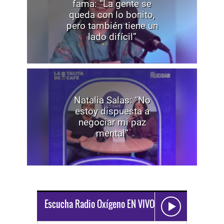
fama: “La gente se
queda con lo bonito,
pero también tiene un
lado difícil”
Natalia Salas: “No
estoy dispuesta a
negociar mi paz
mental”
Escucha Radio Oxígeno EN VIVO