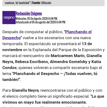
vuelven, tú también!" |
Fuente:
Difusión
Redacción Oxigeno
Miércoles, 05 De Agosto 2026 6:04 PM
Actualizado el 05 de agosto del 2026 6:04 PM
Después de conquistar al público,
"
Planchando el
Despecho
"
vuelve a los escenarios con una nueva
temporada. El espectáculo se presentará el
13 de
noviembre
en la Explanada del Parque de la Exposición y
marcará el reencuentro de
Maricarmen Marín, Gianella
Neyra, Rebeca Escribens, Almendra Gomelsky y Katia
Condos
, quienes volverán a compartir escenario bajo el
lema
"Planchando el Despecho – ¡Todas vuelven, tú
también!"
.
Para
Gianella Neyra
, reencontrarse con el público y con
el elenco completo tiene un significado especial.
"Lo que
vivimos en mayo fue realmente emocionante.