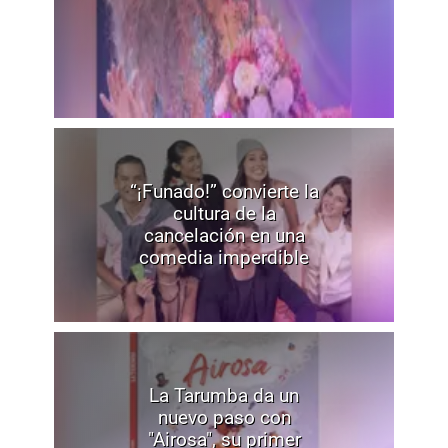
“¡Funado!” convierte la
cultura de la
cancelación en una
comedia imperdible
La Tarumba da un
nuevo paso con
"Airosa", su primer