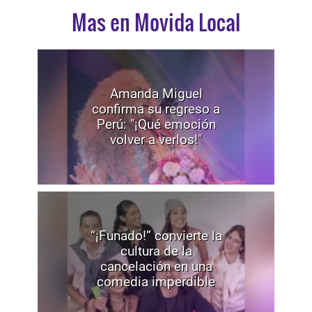
Mas en Movida Local
Amanda Miguel
confirma su regreso a
Perú: "¡Qué emoción
volver a verlos!"
“¡Funado!” convierte la
cultura de la
cancelación en una
comedia imperdible