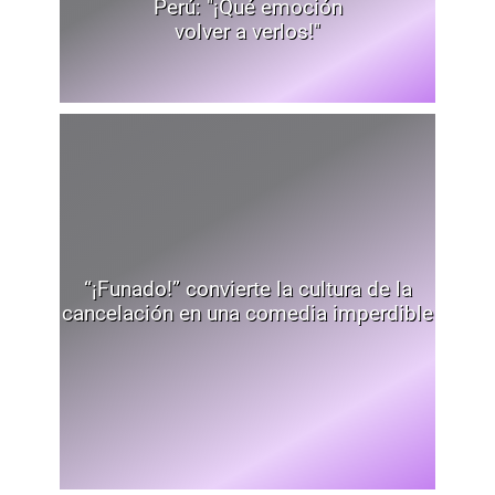
Perú: "¡Qué emoción
volver a verlos!"
“¡Funado!” convierte la cultura de la
cancelación en una comedia imperdible