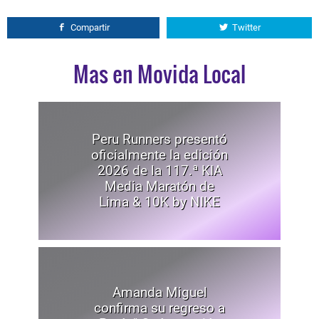
Compartir
Twitter
Mas en Movida Local
Peru Runners presentó
oficialmente la edición
2026 de la 117.ª KIA
Media Maratón de
Lima & 10K by NIKE
Amanda Miguel
confirma su regreso a