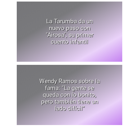
La Tarumba da un
nuevo paso con
"Airosa", su primer
cuento infantil
Wendy Ramos sobre la
fama: “La gente se
queda con lo bonito,
pero también tiene un
lado difícil”