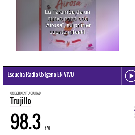
La Tarumba da un
nuevo paso con
"Airosa", su primer
cuento infantil
Escucha Radio Oxígeno EN VIVO
OXÍGENO EN TU CIUDAD
Trujillo
98.3
FM