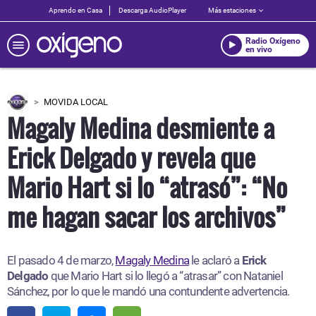
Aprendo en Casa
Descarga AudioPlayer
Más estaciones
Radio Oxígeno
en vivo
MOVIDA LOCAL
Magaly Medina desmiente a
Erick Delgado y revela que
Mario Hart si lo “atrasó”: “No
me hagan sacar los archivos”
El pasado 4 de marzo,
Magaly Medina
le aclaró a
Erick
Delgado
que Mario Hart si lo llegó a “atrasar” con Nataniel
Sánchez, por lo que le mandó una contundente advertencia.