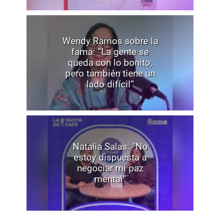
Wendy Ramos sobre la
fama: “La gente se
queda con lo bonito,
pero también tiene un
lado difícil”
Natalia Salas: “No
estoy dispuesta a
negociar mi paz
mental”