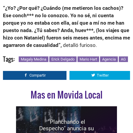
“¿Yo? ¿Por qué? ¿Cuándo (me metieron los cachos)?
Ese conch*** no lo conozco. Yo no sé, ni cuenta
porque yo no estaba con ella, así que a mí no me han
puesto nada. ¿Tú sabes? Anda, huev***, (los viajes que
hizo con Nataniel) fueron seis meses antes, encima me
agarraron de casualidad”,
detalló furioso.
Tags:
Magaly Medina
Erick Delgado
Mario Hart
Agencia
AG
Compartir
Twitter
Mas en Movida Local
"Planchando el
Despecho" anuncia su