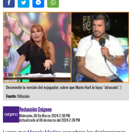
Desmiente la versión del exjugador, sobre que Mario Hart lo haya "atrasado". |
Fuente:
Difusión
Redacción Oxigeno
Miércoles, 06 De Marzo 2024 2:38 PM
Actualizado el 06 de marzo del 2024 2:38 PM
Luego que
Magaly Medina
escuchara las declaraciones