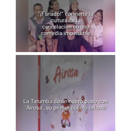
“¡Funado!” convierte la
cultura de la
cancelación en una
comedia imperdible
La Tarumba da un nuevo paso con
"Airosa", su primer cuento infantil