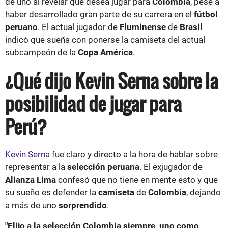
de uno al revelar que desea jugar para
Colombia
, pese a
haber desarrollado gran parte de su carrera en el
fútbol
peruano
. El actual jugador de
Fluminense
de
Brasil
indicó que sueña con ponerse la camiseta del actual
subcampeón de la
Copa América
.
¿Qué dijo Kevin Serna sobre la
posibilidad de jugar para
Perú?
Kevin Serna
fue claro y directo a la hora de hablar sobre
representar a la
selección peruana
. El exjugador de
Alianza Lima
confesó que no tiene en mente esto y que
su sueño es defender la
camiseta
de
Colombia
, dejando
a más de uno
sorprendido
.
"Elijo a la selección Colombia siempre, uno como