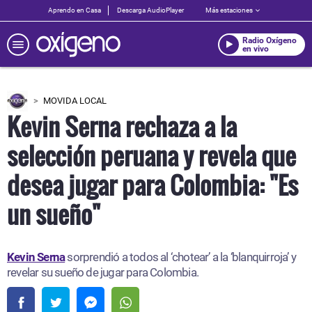
Aprendo en Casa
Descarga AudioPlayer
Más estaciones
Radio Oxígeno
en vivo
MOVIDA LOCAL
Kevin Serna rechaza a la
selección peruana y revela que
desea jugar para Colombia: "Es
un sueño"
Kevin Serna
sorprendió a todos al ‘chotear’ a la ‘blanquirroja’ y
revelar su sueño de jugar para Colombia.