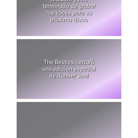
terminado de grabar
las voces para su
próximo disco
The Beatles lanzará
una edición especial
de Rubber Soul