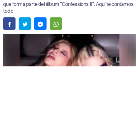
todo.
Madonna y Kylie Minogue lanzaron un remix de “Love Sensation” |
Fuente:
Instagram /@madonna
Redacción Oxigeno
Viernes, 07 De Agosto 2026 3:55 PM