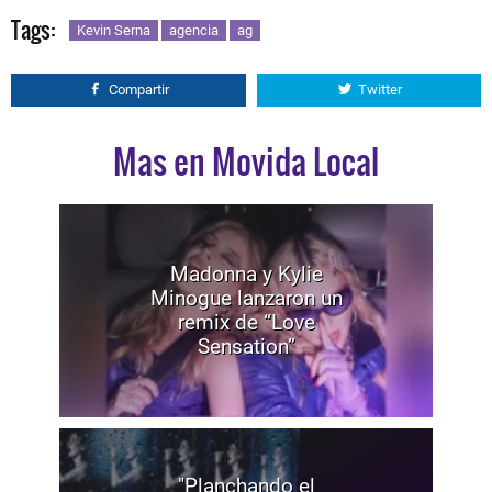
Tags:
Kevin Serna
agencia
ag
Compartir
Twitter
Mas en Movida Local
Madonna y Kylie
Minogue lanzaron un
remix de “Love
Sensation”
"Planchando el