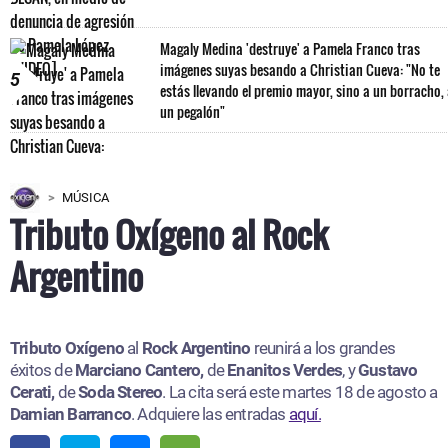
Magaly Medina 'destruye' a Pamela Franco tras
imágenes suyas besando a Christian Cueva: "No te
5
estás llevando el premio mayor, sino a un borracho,
un pegalón"
MÚSICA
Tributo Oxígeno al Rock
Argentino
Tributo Oxígeno
al
Rock Argentino
reunirá a los grandes
éxitos de
Marciano Cantero,
de
Enanitos Verdes
, y
Gustavo
Cerati,
de
Soda Stereo
. La cita será este martes 18 de agosto a
Damian Barranco
. Adquiere las entradas
aquí.