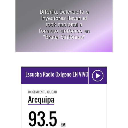
Difonía, Dalevuelta e
Inyectores llevan el
rock nacional a
formato sinfónico en
“Brutal Sinfónico”
Escucha Radio Oxígeno EN VIVO
OXÍGENO EN TU CIUDAD
Arequipa
93.5
FM