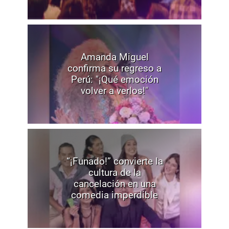
Amanda Miguel
confirma su regreso a
Perú: "¡Qué emoción
volver a verlos!"
“¡Funado!” convierte la
cultura de la
cancelación en una
comedia imperdible