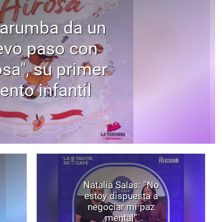
Tarumba da un
evo paso con
osa", su primer
ento infantil
Natalia Salas: “No
estoy dispuesta a
negociar mi paz
mental”