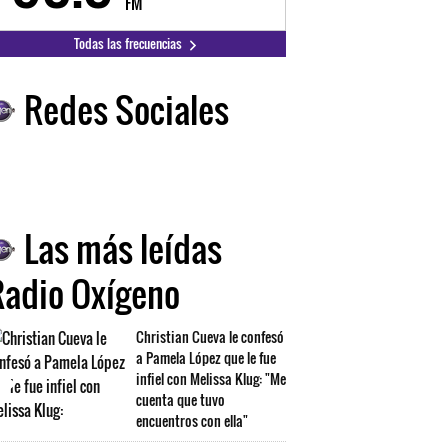
FM
FM
Todas las frecuencias
Redes Sociales
Las más leídas
Radio Oxígeno
Christian Cueva le confesó
a Pamela López que le fue
infiel con Melissa Klug: "Me
cuenta que tuvo
encuentros con ella"