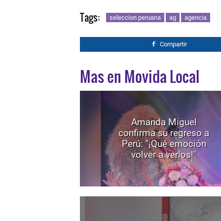
Tags:
seleccion peruana
ag
agencia
Compartir
Mas en Movida Local
Amanda Miguel
confirma su regreso a
Perú: "¡Qué emoción
volver a verlos!"