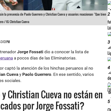
2
sin la presencia de Paolo Guerrero y Christian Cueva y usuarios reaccionan: "Que bien
ro / IG Christian Cueva
3
4 3:13 PM
ntrenador
Jorge Fossati
dio a conocer la lista de
peruana
a pocos días de las Eliminatorias.
4
lor captó la atención de los hinchas peruanos al no
tian Cueva
y
Paolo Guerrero
. En ese sentido, varios
es sociales.
 y Christian Cueva no están en
5
ocados por Jorge Fossati?