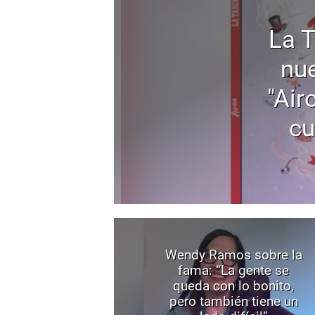
La 
nu
"Air
cu
Wendy Ramos sobre la
fama: “La gente se
queda con lo bonito,
pero también tiene un