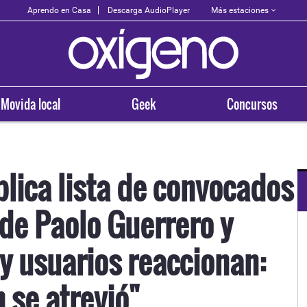
Más estaciones
Aprendo en Casa
Descarga AudioPlayer
Movida local
Geek
Concursos
blica lista de convocados
 de Paolo Guerrero y
OXÍGENO EN TU CIUDAD
Arequipa
y usuarios reaccionan:
93.5
n se atrevió"