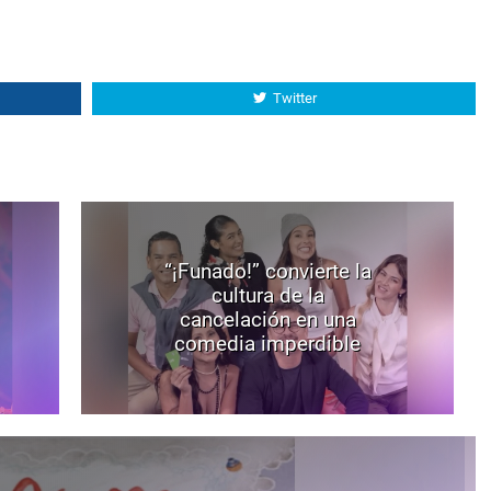
Twitter
“¡Funado!” convierte la
cultura de la
cancelación en una
comedia imperdible