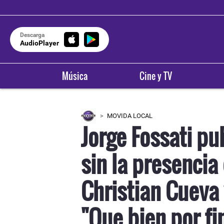
Descarga
AudioPlayer
Música
Cine y TV
MOVIDA LOCAL
Jorge Fossati pu
sin la presencia
Christian Cueva 
"Que bien por fi