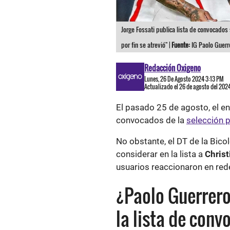
Jorge Fossati publica lista de convocados 
por fin se atrevió" |
Fuente:
IG Paolo Guerre
Redacción Oxigeno
Lunes, 26 De Agosto 2024 3:13 PM
Actualizado el 26 de agosto del 202
El pasado 25 de agosto, el e
convocados de la
selección 
No obstante, el DT de la Bico
considerar en la lista a
Chris
usuarios reaccionaron en red
¿Paolo Guerrero
la lista de conv