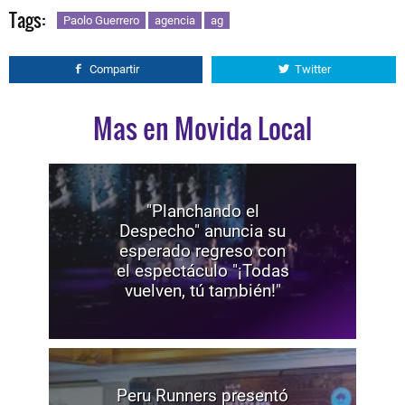
Tags:
Paolo Guerrero
agencia
ag
Compartir
Twitter
Mas en Movida Local
"Planchando el
Despecho" anuncia su
esperado regreso con
el espectáculo "¡Todas
vuelven, tú también!"
Peru Runners presentó