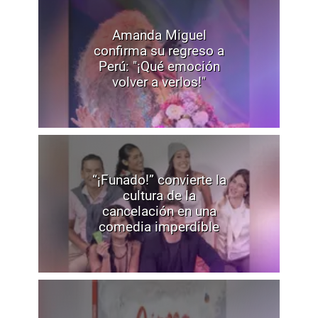
Amanda Miguel
confirma su regreso a
Perú: "¡Qué emoción
volver a verlos!"
“¡Funado!” convierte la
cultura de la
cancelación en una
comedia imperdible