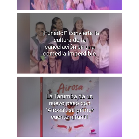
“¡Funado!” convierte la
cultura de la
cancelación en una
comedia imperdible
La Tarumba da un
nuevo paso con
"Airosa", su primer
cuento infantil