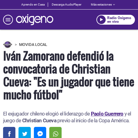
Aprendo en Casa
Descarga AudioPlayer
Más estaciones
Radio Oxígeno
en vivo
MOVIDA LOCAL
Iván Zamorano defendió la
convocatoria de Christian
Cueva: "Es un jugador que tiene
mucho fútbol"
El exjugador chileno elogió el liderazgo de
Paolo Guerrero
y el
juego de
Christian Cueva
previo al inicio de la Copa América.