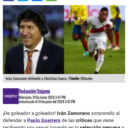
Iván Zamorano defendió a Christian Cueva. |
Fuente:
Difusión
Redacción Oxigeno
Miércoles, 19 De Junio 2024 3:47 PM
Actualizado el 19 de junio del 2024 3:47 PM
¡De goleador a goleador!
Iván Zamorano
sorprendió al
defender a
Paolo Guerrero
de las
críticas
que viene
recibiendo por seguir jugando en la
selección peruana
a