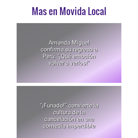
Mas en Movida Local
Amanda Miguel
confirma su regreso a
Perú: "¡Qué emoción
volver a verlos!"
“¡Funado!” convierte la
cultura de la
cancelación en una
comedia imperdible