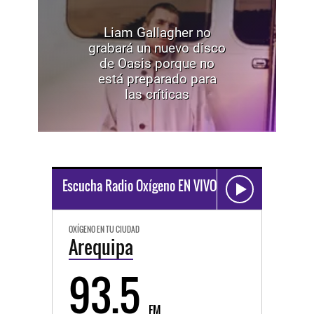
Liam Gallagher no
grabará un nuevo disco
de Oasis porque no
está preparado para
las críticas
Escucha Radio Oxígeno EN VIVO
OXÍGENO EN TU CIUDAD
Arequipa
93.5
FM