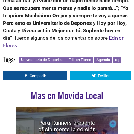
tema actual, ya viene con un bajón desde hace tiempo.
Que se recupere mentalmente y nadie lo parará...”; “Yo
te quiero Muchísimo Orejon y siempre te voy a querer.
Pero esto es Universitario de Deportes y Hoy por Hoy,
Costa y Rivera están Mejor que tú. Suplente hoy en
día”
; fueron algunos de los comentarios sobre
Edison
Flores
.
Tags:
Universitario de Deportes
Edison Flores
Agencia
ag
Compartir
Twitter
Mas en Movida Local
Peru Runners presentó
oficialmente la edición