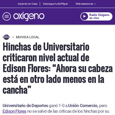
Aprendo en Casa
Descarga AudioPlayer
Más estaciones
Radio Oxígeno
en vivo
MOVIDA LOCAL
Hinchas de Universitario
criticaron nivel actual de
Edison Flores: “Ahora su cabeza
está en otro lado menos en la
cancha”
Universitario de Deportes
ganó 1-0 a
Unión Comercio,
pero
Edison Flores
no se salvó de las críticas de los hinchas por su