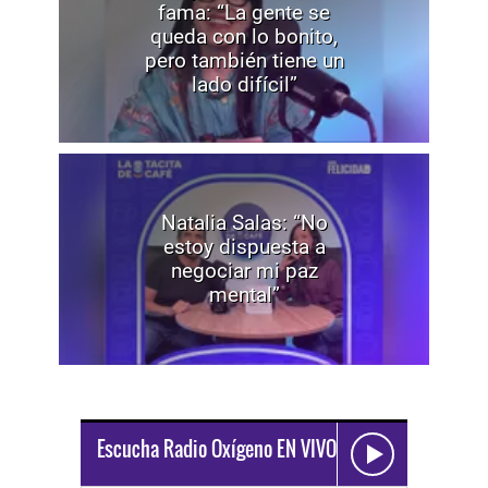
fama: “La gente se
queda con lo bonito,
pero también tiene un
lado difícil”
Natalia Salas: “No
estoy dispuesta a
negociar mi paz
mental”
Escucha Radio Oxígeno EN VIVO