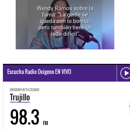
Wendy Ramos sobre la
fama: “La gente se
queda con lo bonito,
pero también tiene un
lado difícil”
Escucha Radio Oxígeno EN VIVO
OXÍGENO EN TU CIUDAD
Trujillo
98.3
FM