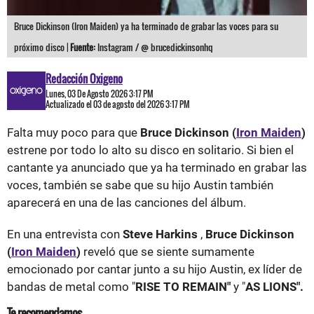
Bruce Dickinson (Iron Maiden) ya ha terminado de grabar las voces para su
próximo disco |
Fuente:
Instagram / @ brucedickinsonhq
Redacción Oxigeno
Lunes, 03 De Agosto 2026 3:17 PM
Actualizado el 03 de agosto del 2026 3:17 PM
Falta muy poco para que
Bruce Dickinson (
Iron Maiden
)
estrene por todo lo alto su disco en solitario. Si bien el
cantante ya anunciado que ya ha terminado en grabar las
voces, también se sabe que su hijo Austin también
aparecerá en una de las canciones del álbum.
En una entrevista con
Steve Harkins
,
Bruce Dickinson
(
Iron Maiden
)
reveló que se siente sumamente
emocionado por cantar junto a su hijo Austin, ex líder de
bandas de metal como "
RISE TO REMAIN"
y "
AS LIONS".
Te recomendamos