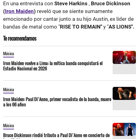
En una entrevista con
Steve Harkins
,
Bruce Dickinson
(
Iron Maiden
)
reveló que se siente sumamente
emocionado por cantar junto a su hijo Austin, ex líder de
bandas de metal como "
RISE TO REMAIN"
y "
AS LIONS".
Te recomendamos
Música
Iron Maiden vuelve a Lima: la mítica banda conquistará el
Estadio Nacional en 2026
Música
Iron Maiden: Paul Di’Anno, primer vocalista de la banda, muere
a los 66 años
Música
Bruce Dickinson rindió tributo a Paul Di’Anno en concierto de