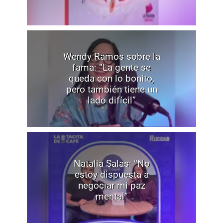
Wendy Ramos sobre la
fama: “La gente se
queda con lo bonito,
pero también tiene un
lado difícil”
Natalia Salas: “No
estoy dispuesta a
negociar mi paz
mental”