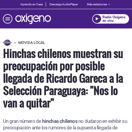
Aprendo en Casa
Descarga AudioPlayer
Más estaciones
Radio Oxígeno
en vivo
MOVIDA LOCAL
Hinchas chilenos muestran su
preocupación por posible
llegada de Ricardo Gareca a la
Selección Paraguaya: "Nos lo
van a quitar"
Un gran número de
hinchas chilenos
no dudaron en exhibir su
preocupación ante los rumores de la supuesta llegada de