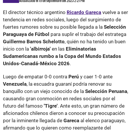
Actualizado el 15 de septiembre del 2023 2:21 PM
El director técnico argentino
Ricardo Gareca
vuelve a ser
tendencia en redes sociales, luego del surgimiento de
fuertes rumores sobre su posible llegada a la
Selección
Paraguaya de Fútbol
para suplir el trabajo del estratega
Guillermo Barros Schelotto
, quién no ha tenido un buen
inicio con la
'albirroja'
en las
Eliminatorias
Sudamericanas rumbo a la Copa del Mundo Estados
Unidos-Canadá-México 2026
.
Luego de empatar 0-0 contra
Perú
y caer 1-0 ante
Venezuela
, la escuadra guaraní podría renovar su
banquillo con un viejo conocido de la
Selección Peruana
,
causando gran conmoción en redes sociales por el
futuro del famoso
'Tigre'
. Ante esto, un gran número de
aficionados chilenos dieron a conocer su preocupación
por la inminente llegada de
Gareca
al elenco paraguayo,
afirmando que lo quieren como reemplazante del