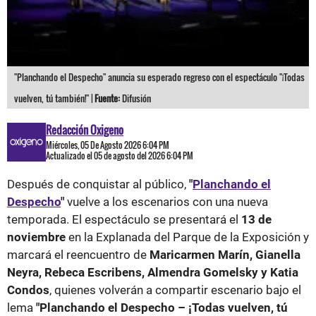
"Planchando el Despecho" anuncia su esperado regreso con el espectáculo "¡Todas
vuelven, tú también!" |
Fuente:
Difusión
Redacción Oxigeno
Miércoles, 05 De Agosto 2026 6:04 PM
Actualizado el 05 de agosto del 2026 6:04 PM
Después de conquistar al público,
"
Planchando el
Despecho
"
vuelve a los escenarios con una nueva
temporada. El espectáculo se presentará el
13 de
noviembre
en la Explanada del Parque de la Exposición y
marcará el reencuentro de
Maricarmen Marín, Gianella
Neyra, Rebeca Escribens, Almendra Gomelsky y Katia
Condos
, quienes volverán a compartir escenario bajo el
lema
"Planchando el Despecho – ¡Todas vuelven, tú