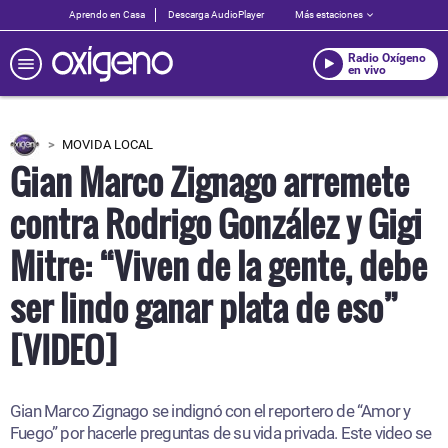
Aprendo en Casa
Descarga AudioPlayer
Más estaciones
Radio Oxígeno
en vivo
MOVIDA LOCAL
Gian Marco Zignago arremete
contra Rodrigo González y Gigi
Mitre: “Viven de la gente, debe
ser lindo ganar plata de eso”
[VIDEO]
Gian Marco Zignago se indignó con el reportero de “Amor y
Fuego” por hacerle preguntas de su vida privada. Este video se