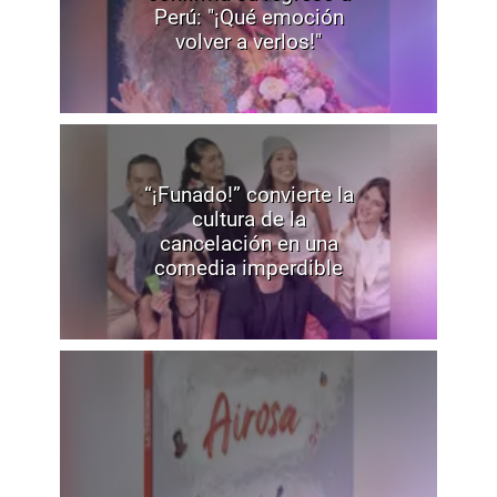
Perú: "¡Qué emoción
volver a verlos!"
“¡Funado!” convierte la
cultura de la
cancelación en una
comedia imperdible