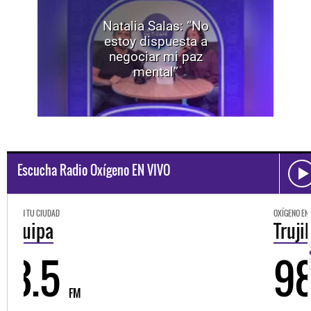
Natalia Salas: “No
estoy dispuesta a
negociar mi paz
mental”
Escucha Radio Oxígeno EN VIVO
OXÍGENO EN TU CIUDAD
Trujillo
98.3
FM