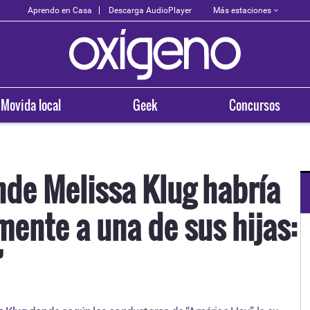
Más estaciones
Aprendo en Casa
Descarga AudioPlayer
Movida local
Geek
Concursos
nde Melissa Klug habría
ente a una de sus hijas:
OXÍGENO EN TU CIUDAD
Arequipa
”
93.5