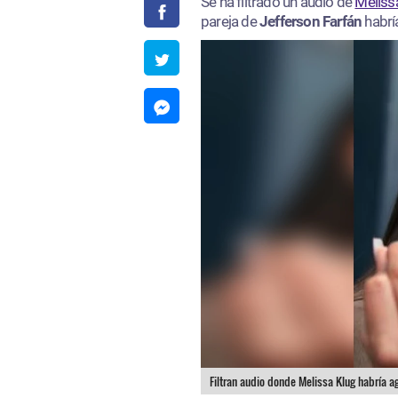
Se ha filtrado un audio de
Meliss
pareja de
Jefferson Farfán
habrí
Filtran audio donde Melissa Klug habría a