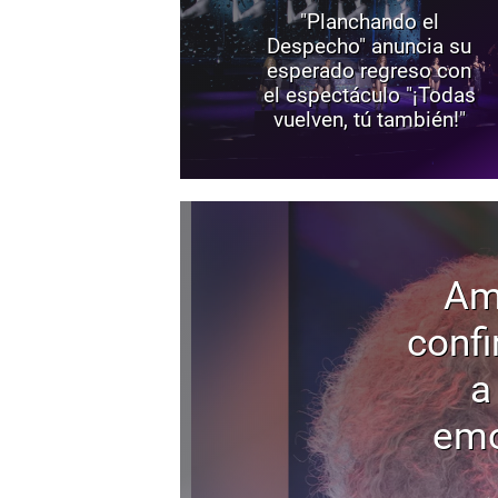
"Planchando el
Despecho" anuncia su
esperado regreso con
el espectáculo "¡Todas
vuelven, tú también!"
Am
confi
a
emo