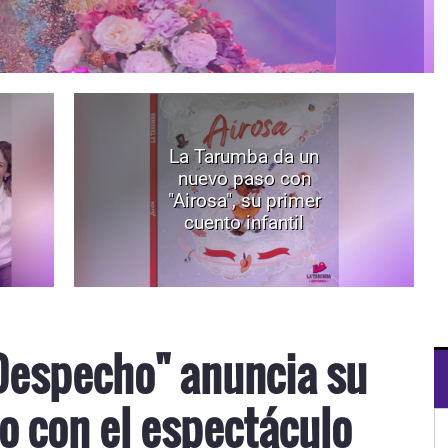
La Tarumba da un
nuevo paso con
"Airosa", su primer
cuento infantil
Despecho" anuncia su
o con el espectáculo