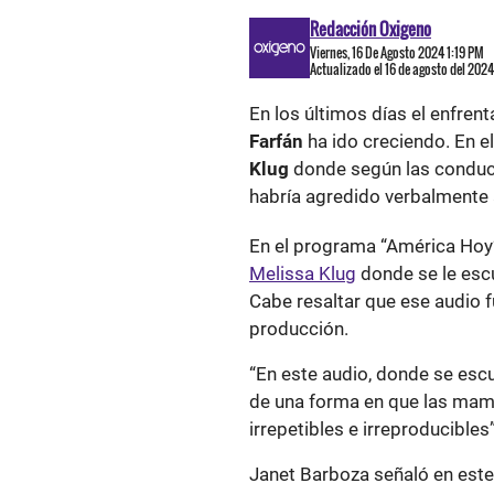
Redacción Oxigeno
Viernes, 16 De Agosto 2024 1:19 PM
Actualizado el 16 de agosto del 2024
En los últimos días el enfren
Farfán
ha ido creciendo. En el
Klug
donde según las condu
habría agredido verbalmente a
En el programa “América Hoy
Melissa Klug
donde se le esc
Cabe resaltar que ese audio f
producción.
“En este audio, donde se es
de una forma en que las mam
irrepetibles e irreproducibles
Janet Barboza señaló en est