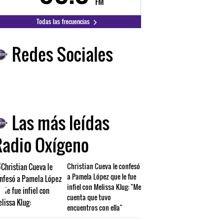
FM
FM
Todas las frecuencias
Redes Sociales
Las más leídas
Radio Oxígeno
Christian Cueva le confesó
a Pamela López que le fue
infiel con Melissa Klug: "Me
cuenta que tuvo
encuentros con ella"