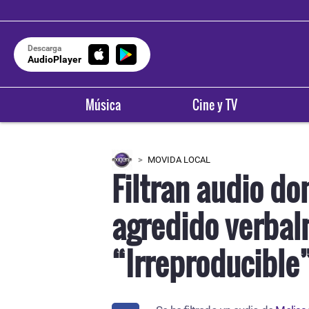
Descarga
AudioPlayer
Música
Cine y TV
MOVIDA LOCAL
Filtran audio do
agredido verbalm
“Irreproducible