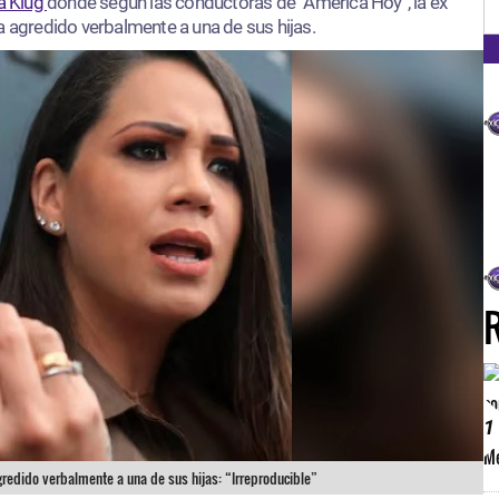
FM
a Klug
donde según las conductoras de “América Hoy”, la ex
a agredido verbalmente a una de sus hijas.
1
gredido verbalmente a una de sus hijas: “Irreproducible”