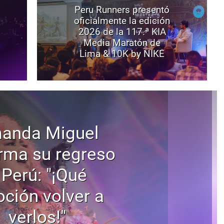
Peru Runners presentó
oficialmente la edición
2026 de la 117.ª KIA
Media Maratón de
Lima & 10K by NIKE
anda Miguel
rma su regreso
 Perú: "¡Qué
ción volver a
verlos!"