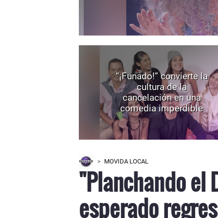
“¡Funado!” convierte la
cultura de la
cancelación en una
comedia imperdible
MOVIDA LOCAL
"Planchando el 
esperado regres