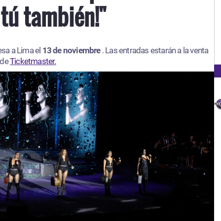
 tú también!"
esa a Lima el
13 de noviembre
. Las entradas estarán a la venta
 de
Ticketmaster.