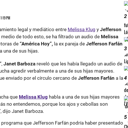
2
 1:19 PM
tamiento legal y mediático entre
Melissa Klug
y
Jefferson
 medio de todo esto, se ha filtrado un audio de
Melissa
ctoras de
“América Hoy”,
la ex pareja de
Jefferson Farfán
3
 una de sus hijas.
”,
Janet Barboza
reveló que les había llegado un audio de
ucha agredir verbalmente a una de sus hijas mayores.
4
ue enviado por el círculo cercano de
Jefferson Farfán
a la
cucha que
Melissa Klug
habla a una de sus hijas mayores
ás no entendemos, porque los ajos y cebollas son
”, dijo Janet Barboza.
5
e programa que Jefferson Farfán podría haber presentado