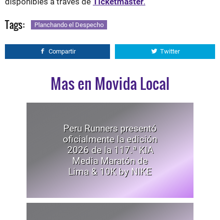
disponibles a través de
Ticketmaster
.
Tags:
Planchando el Despecho
Compartir
Twitter
Mas en Movida Local
Peru Runners presentó
oficialmente la edición
2026 de la 117.ª KIA
Media Maratón de
Lima & 10K by NIKE