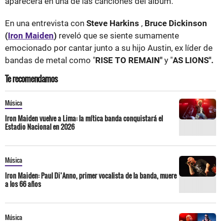
aparecerá en una de las canciones del álbum.
En una entrevista con
Steve Harkins
,
Bruce Dickinson
(
Iron Maiden
)
reveló que se siente sumamente
emocionado por cantar junto a su hijo Austin, ex líder de
bandas de metal como "
RISE TO REMAIN"
y "
AS LIONS".
Te recomendamos
Música
Iron Maiden vuelve a Lima: la mítica banda conquistará el
Estadio Nacional en 2026
Música
Iron Maiden: Paul Di’Anno, primer vocalista de la banda, muere
a los 66 años
Música