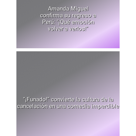
Amanda Miguel
confirma su regreso a
Perú: "¡Qué emoción
volver a verlos!"
“¡Funado!” convierte la cultura de la
cancelación en una comedia imperdible