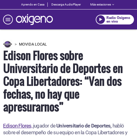
Aprendo en Casa
Descarga AudioPlayer
Más estaciones
Radio Oxígeno
en vivo
MOVIDA LOCAL
Edison Flores sobre
Universitario de Deportes en
Copa Libertadores: “Van dos
fechas, no hay que
apresurarnos”
Edison Flores,
jugador de
Universitario de Deportes,
habló
sobre el desempeño de su equipo en la Copa Libertadores y