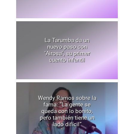
La Tarumba da un
nuevo paso con
"Airosa", su primer
cuento infantil
Wendy Ramos sobre la
fama: “La gente se
queda con lo bonito,
pero también tiene un
lado difícil”