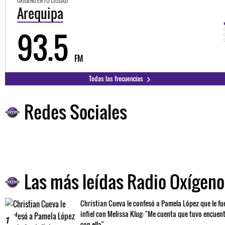
OXÍGENO EN TU CIUDAD
Trujillo
98.3
FM
Todas las frecuencias
Redes Sociales
Las más leídas Radio Oxígeno
Christian Cueva le confesó a Pamela López que le fu
infiel con Melissa Klug: "Me cuenta que tuvo encuen
1
con ella"