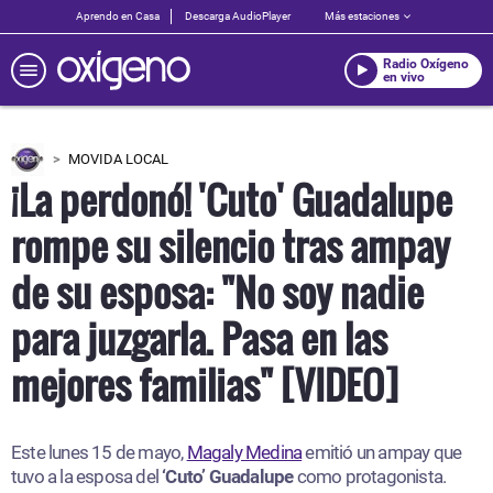
Aprendo en Casa
Descarga AudioPlayer
Más estaciones
Radio Oxígeno
en vivo
MOVIDA LOCAL
¡La perdonó! 'Cuto' Guadalupe
rompe su silencio tras ampay
de su esposa: "No soy nadie
para juzgarla. Pasa en las
mejores familias" [VIDEO]
Este lunes 15 de mayo,
Magaly Medina
emitió un ampay que
tuvo a la esposa del
‘Cuto’ Guadalupe
como protagonista.