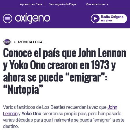
Aprendo en Casa
Descarga AudioPlayer
Más estaciones
Radio Oxígeno
en vivo
MOVIDA LOCAL
Conoce el país que John Lennon
y Yoko Ono crearon en 1973 y
ahora se puede “emigrar”:
“Nutopia”
Varios fanáticos de Los Beatles recuerdan la vez que
John
Lennon
y
Yoko Ono
crearon su propio país, pero han pasado
varias décadas para que finalmente se pueda “emigrar” a este
destino.