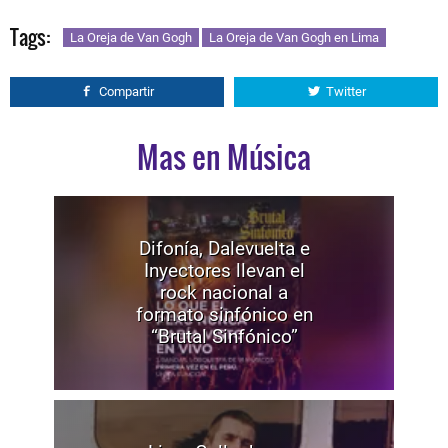
Tags:
La Oreja de Van Gogh
La Oreja de Van Gogh en Lima
Compartir
Twitter
Mas en Música
Difonía, Dalevuelta e
Inyectores llevan el
rock nacional a
formato sinfónico en
“Brutal Sinfónico”