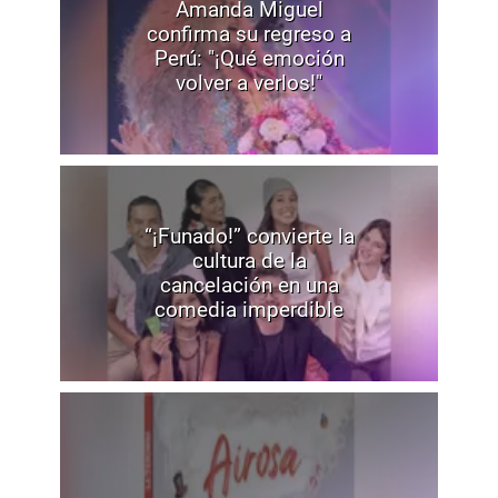
Amanda Miguel
confirma su regreso a
Perú: "¡Qué emoción
volver a verlos!"
“¡Funado!” convierte la
cultura de la
cancelación en una
comedia imperdible