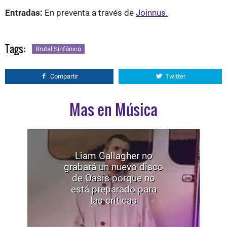
Entradas:
En preventa a través de
Joinnus.
Tags:
Brutal Sinfónico
Compartir
Twitter
Mas en Música
Liam Gallagher no
grabará un nuevo disco
de Oasis porque no
está preparado para
las críticas