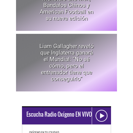
Bandalos Chinos y
American Football en
su nueva edición
Liam Gallagher reveló
que Inglaterra ganará
el Mundial: “No sé
cómo, pero el
entrenador tiene que
conseguirlo”
Escucha Radio Oxígeno EN VIVO
OXÍGENO EN TU CIUDAD