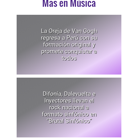
Mas en Música
La Oreja de Van Gogh
regresa a Perú con su
formación original y
promete conquistar a
todos
Difonía, Dalevuelta e
Inyectores llevan el
rock nacional a
formato sinfónico en
“Brutal Sinfónico”