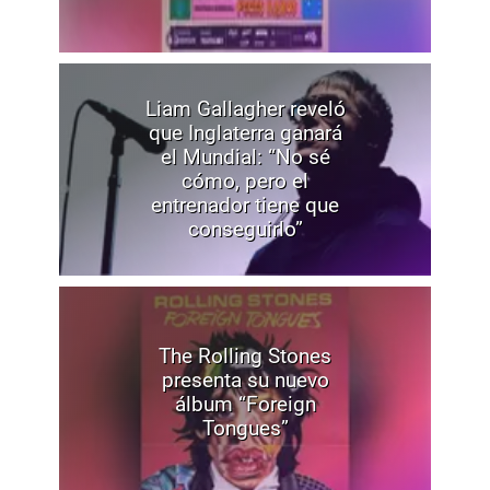
Liam Gallagher reveló
que Inglaterra ganará
el Mundial: “No sé
cómo, pero el
entrenador tiene que
conseguirlo”
The Rolling Stones
presenta su nuevo
álbum “Foreign
Tongues”