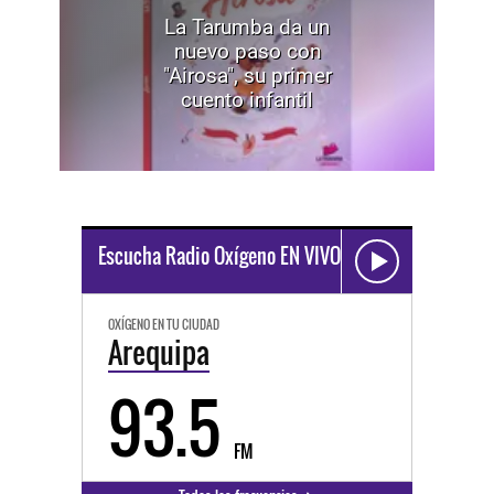
La Tarumba da un
nuevo paso con
"Airosa", su primer
cuento infantil
Escucha Radio Oxígeno EN VIVO
OXÍGENO EN TU CIUDAD
Arequipa
93.5
FM