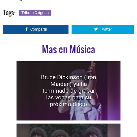
Tags:
Tributo Oxígeno
Compartir
Twitter
Mas en Música
Bruce Dickinson (Iron
Maiden) ya ha
terminado de grabar
las voces para su
próximo disco