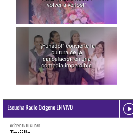
volver a verlos!"
“¡Funado!” convierte la
cultura de la
cancelación en una
comedia imperdible
Escucha Radio Oxígeno EN VIVO
OXÍGENO EN TU CIUDAD