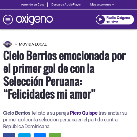
Aprendo en Casa
Descarga AudioPlayer
Más estaciones
Radio Oxígeno
en vivo
MOVIDA LOCAL
Cielo Berrios emocionada por
el primer gol de con la
Selección Peruana:
“Felicidades mi amor”
Cielo Berrios
felicitó a su pareja
Piero Quispe
tras anotar su
primer gol con la selección peruana en el partido contra
República Dominicana.