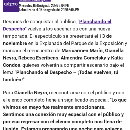
Miércoles, 05 De Agosto 2026 6:04 PM
Actualizado el 05 de agosto del 2026 6:04 PM
Después de conquistar al público,
"
Planchando el
Despecho
"
vuelve a los escenarios con una nueva
temporada. El espectáculo se presentará el
13 de
noviembre
en la Explanada del Parque de la Exposición y
marcará el reencuentro de
Maricarmen Marín, Gianella
Neyra, Rebeca Escribens, Almendra Gomelsky y Katia
Condos
, quienes volverán a compartir escenario bajo el
lema
"Planchando el Despecho – ¡Todas vuelven, tú
también!"
.
Para
Gianella Neyra
, reencontrarse con el público y con
el elenco completo tiene un significado especial.
"Lo que
vivimos en mayo fue realmente emocionante.
Sentimos una conexión muy especial con el público y
por eso regresar con el elenco completo nos llena de
ilusión. Estamos preparando una noche para volver a