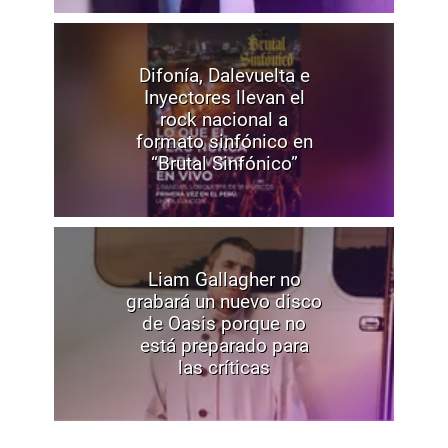
Difonía, Dalevuelta e
Inyectores llevan el
rock nacional a
formato sinfónico en
“Brutal Sinfónico”
Liam Gallagher no
grabará un nuevo disco
de Oasis porque no
está preparado para
las críticas