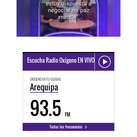
estoy dispuesta a
negociar mi paz
mental”
Escucha Radio Oxígeno EN VIVO
OXÍGENO EN TU CIUDAD
Arequipa
93.5
FM
Todas las frecuencias