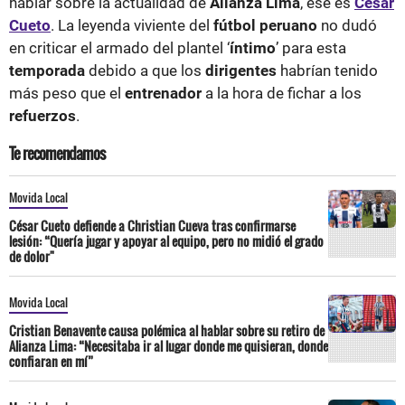
hablar sobre la actualidad de
Alianza Lima
, ese es
César
Cueto
. La leyenda viviente del
fútbol peruano
no dudó
en criticar el armado del plantel ‘
íntimo
’ para esta
temporada
debido a que los
dirigentes
habrían tenido
más peso que el
entrenador
a la hora de fichar a los
refuerzos
.
Te recomendamos
Movida Local
César Cueto defiende a Christian Cueva tras confirmarse
lesión: “Quería jugar y apoyar al equipo, pero no midió el grado
de dolor"
Movida Local
Cristian Benavente causa polémica al hablar sobre su retiro de
Alianza Lima: “Necesitaba ir al lugar donde me quisieran, donde
confiaran en mí”