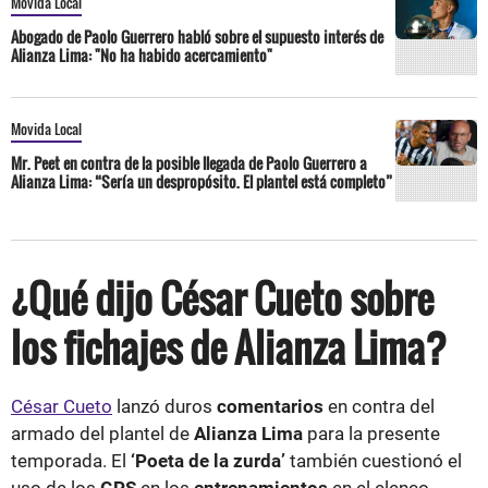
Movida Local
Abogado de Paolo Guerrero habló sobre el supuesto interés de
Alianza Lima: "No ha habido acercamiento"
Movida Local
Mr. Peet en contra de la posible llegada de Paolo Guerrero a
Alianza Lima: “Sería un despropósito. El plantel está completo”
¿Qué dijo César Cueto sobre
los fichajes de Alianza Lima?
César Cueto
lanzó duros
comentarios
en contra del
armado del plantel de
Alianza Lima
para la presente
temporada. El
‘Poeta de la zurda’
también cuestionó el
uso de los
GPS
en los
entrenamientos
en el elenco