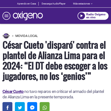
Aprendo en Casa
Descarga AudioPlayer
Más estaciones
Radio Oxígeno
en vivo
MOVIDA LOCAL
César Cueto 'disparó' contra el
plantel de Alianza Lima para el
2024: “El DT debe escoger a los
jugadores, no los ‘genios’”
César Cueto
no tuvo reparos en criticar el armado del plantel
de Alianza Lima en la presente temporada.