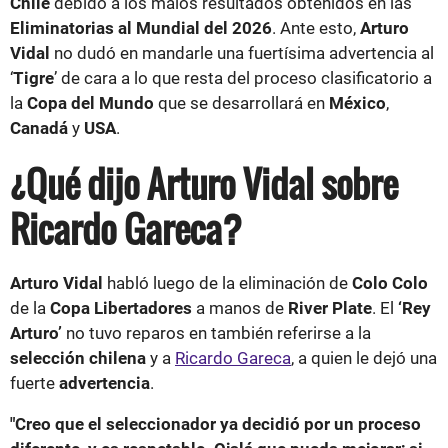
Chile
debido a los malos resultados obtenidos en las
Eliminatorias al Mundial del 2026
. Ante esto,
Arturo
Vidal
no dudó en mandarle una fuertísima advertencia al
‘
Tigre
’ de cara a lo que resta del proceso clasificatorio a
la
Copa del Mundo
que se desarrollará en
México
,
Canadá
y
USA
.
¿Qué dijo Arturo Vidal sobre
Ricardo Gareca?
Arturo Vidal
habló luego de la eliminación de
Colo Colo
de la
Copa Libertadores
a manos de
River Plate
. El
‘Rey
Arturo’
no tuvo reparos en también referirse a la
selección chilena
y a
Ricardo Gareca
, a quien le dejó una
fuerte
advertencia
.
"Creo que el seleccionador ya decidió por un proceso