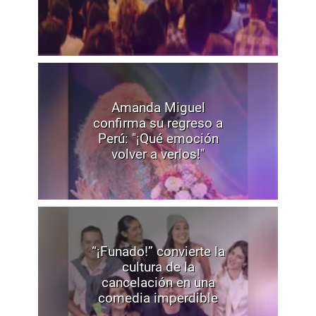
Amanda Miguel
confirma su regreso a
Perú: "¡Qué emoción
volver a verlos!"
“¡Funado!” convierte la
cultura de la
cancelación en una
comedia imperdible