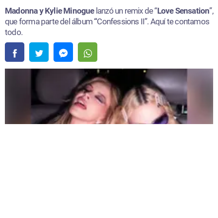
Madonna y Kylie Minogue
lanzó un remix de “
Love Sensation
”,
que forma parte del álbum
“
Confessions II”. Aquí te contamos
todo.
Madonna y Kylie Minogue lanzaron un remix de “Love Sensation” |
Fuente:
Instagram /@madonna