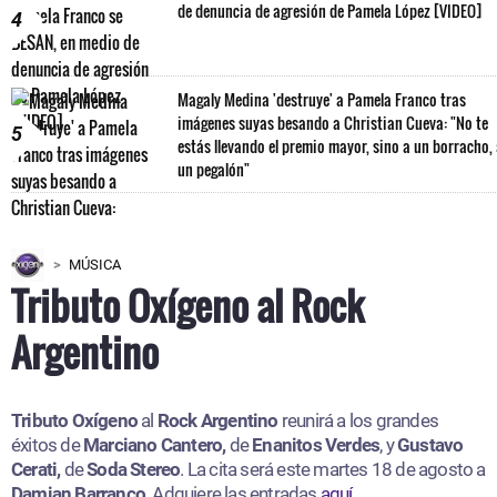
de denuncia de agresión de Pamela López [VIDEO]
4
Magaly Medina 'destruye' a Pamela Franco tras
imágenes suyas besando a Christian Cueva: "No te
5
estás llevando el premio mayor, sino a un borracho,
un pegalón"
MÚSICA
Tributo Oxígeno al Rock
Argentino
Tributo Oxígeno
al
Rock Argentino
reunirá a los grandes
éxitos de
Marciano Cantero,
de
Enanitos Verdes
, y
Gustavo
Cerati,
de
Soda Stereo
. La cita será este martes 18 de agosto a
Damian Barranco
. Adquiere las entradas
aquí.