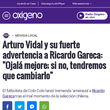
Aprendo en Casa
Descarga AudioPlayer
Más estaciones
Radio Oxígeno
en vivo
MOVIDA LOCAL
Arturo Vidal y su fuerte
advertencia a Ricardo Gareca:
"Ojalá mejore; si no, tendremos
que cambiarlo"
El futbolista de
Colo Colo lanzó tremenda ‘amenaza’ a
Ricardo
Gareca
tras el mal momento de la selección chilena.