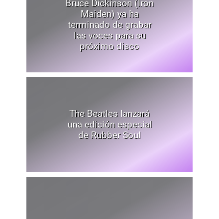
Bruce Dickinson (Iron
Maiden) ya ha
terminado de grabar
las voces para su
próximo disco
The Beatles lanzará
una edición especial
de Rubber Soul