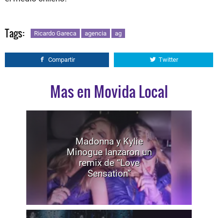
Tags:
Ricardo Gareca
agencia
ag
Compartir
Twitter
Mas en Movida Local
Madonna y Kylie
Minogue lanzaron un
remix de “Love
Sensation”