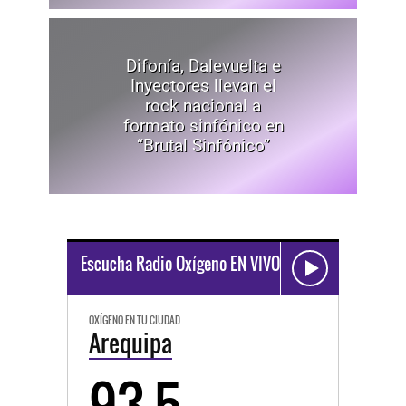
Difonía, Dalevuelta e
Inyectores llevan el
rock nacional a
formato sinfónico en
“Brutal Sinfónico”
Escucha Radio Oxígeno EN VIVO
OXÍGENO EN TU CIUDAD
Arequipa
93.5