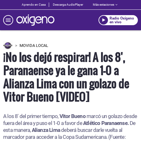
Aprendo en Casa
Descarga AudioPlayer
Más estaciones
Radio Oxígeno
en vivo
MOVIDA LOCAL
¡No los dejó respirar! A los 8',
Paranaense ya le gana 1-0 a
Alianza Lima con un golazo de
Vitor Bueno [VIDEO]
A los 8' del primer tiempo,
Vitor Bueno
marcó un golazo desde
fuera del área y puso el 1-0 a favor de
Atlético Paranaense.
De
esta manera,
Alianza Lima
deberá buscar darle vuelta al
marcador para acceder a la Copa Sudamericana. (Fuente: