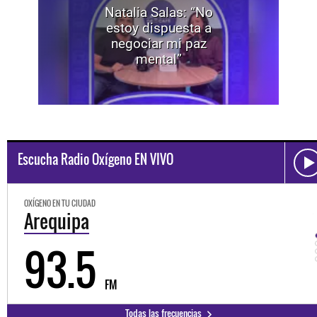
Natalia Salas: “No
estoy dispuesta a
negociar mi paz
mental”
Escucha Radio Oxígeno EN VIVO
OXÍGENO EN TU CIUDAD
Arequipa
93.5
FM
Todas las frecuencias