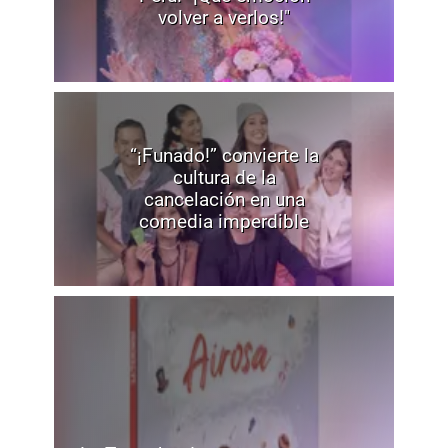
volver a verlos!"
“¡Funado!” convierte la
cultura de la
cancelación en una
comedia imperdible