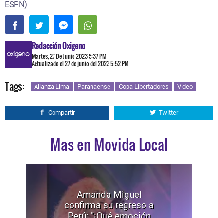
ESPN)
Redacción Oxigeno
Martes, 27 De Junio 2023 5:37 PM
Actualizado el 27 de junio del 2023 5:52 PM
Tags:
Alianza Lima
Paranaense
Copa Libertadores
Video
Compartir
Twitter
Mas en Movida Local
Amanda Miguel
confirma su regreso a
Perú: "¡Qué emoción