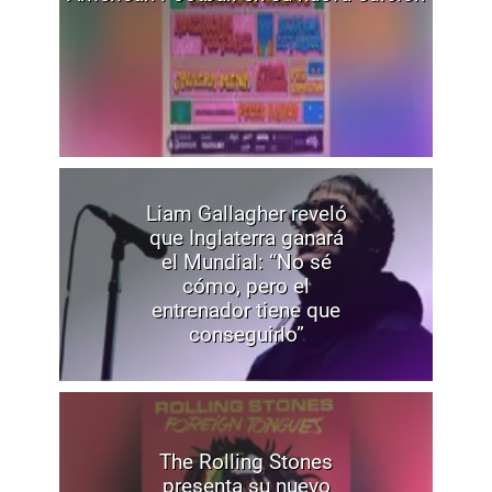
Liam Gallagher reveló
que Inglaterra ganará
el Mundial: “No sé
cómo, pero el
entrenador tiene que
conseguirlo”
The Rolling Stones
presenta su nuevo