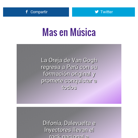
Compartir
Twitter
Mas en Música
La Oreja de Van Gogh
regresa a Perú con su
formación original y
promete conquistar a
todos
Difonía, Dalevuelta e
Inyectores llevan el
rock nacional a