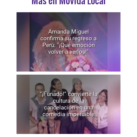
Mas en Movida Local
Amanda Miguel
confirma su regreso a
Perú: "¡Qué emoción
volver a verlos!"
“¡Funado!” convierte la
cultura de la
cancelación en una
comedia imperdible