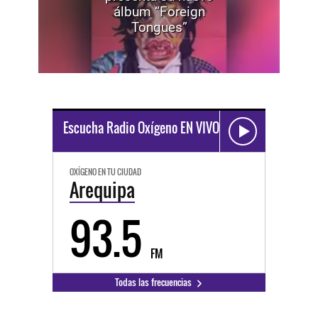
álbum “Foreign
Tongues”
Escucha Radio Oxígeno EN VIVO
OXÍGENO EN TU CIUDAD
Arequipa
93.5
FM
Todas las frecuencias