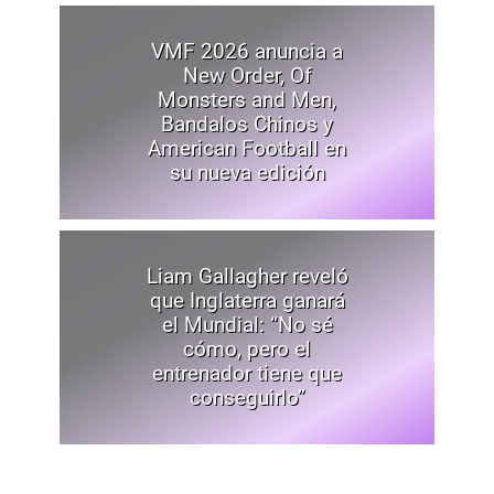
VMF 2026 anuncia a
New Order, Of
Monsters and Men,
Bandalos Chinos y
American Football en
su nueva edición
Liam Gallagher reveló
que Inglaterra ganará
el Mundial: “No sé
cómo, pero el
entrenador tiene que
conseguirlo”