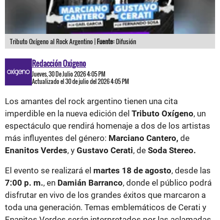
Tributo Oxígeno al Rock Argentino |
Fuente:
Difusión
Redacción Oxigeno
Jueves, 30 De Julio 2026 4:05 PM
Actualizado el 30 de julio del 2026 4:05 PM
Los amantes del rock argentino tienen una cita
imperdible en la nueva edición del
Tributo Oxígeno
, un
espectáculo que rendirá homenaje a dos de los artistas
más influyentes del género:
Marciano Cantero,
de
Enanitos Verdes
, y
Gustavo Cerati
, de
Soda Stereo.
El evento se realizará el
martes 18 de agosto
, desde las
7:00 p. m.
, en
Damián Barranco
, donde el público podrá
disfrutar en vivo de los grandes éxitos que marcaron a
toda una generación. Temas emblemáticos de Cerati y
Enanitos Verdes serán interpretados por las aclamadas