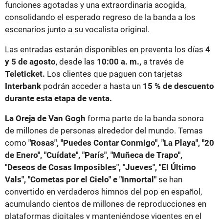
funciones agotadas y una extraordinaria acogida,
consolidando el esperado regreso de la banda a los
escenarios junto a su vocalista original.
Las entradas estarán disponibles en preventa los días
4
y 5 de agosto
, desde las
10:00 a. m.,
a través de
Teleticket.
Los clientes que paguen con tarjetas
Interbank
podrán acceder a hasta un
15 % de descuento
durante esta etapa de venta.
La Oreja de Van Gogh
forma parte de la banda sonora
de millones de personas alrededor del mundo. Temas
como
"Rosas", "Puedes Contar Conmigo", "La Playa", "20
de Enero", "Cuídate", "París", "Muñeca de Trapo",
"Deseos de Cosas Imposibles", "Jueves", "El Último
Vals", "Cometas por el Cielo" e "Inmortal"
se han
convertido en verdaderos himnos del pop en español,
acumulando cientos de millones de reproducciones en
plataformas digitales y manteniéndose vigentes en el