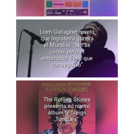
Liam Gallagher reveló
que Inglaterra ganará
el Mundial: “No sé
cómo, pero el
entrenador tiene que
conseguirlo”
The Rolling Stones
presenta su nuevo
álbum “Foreign
Tongues”