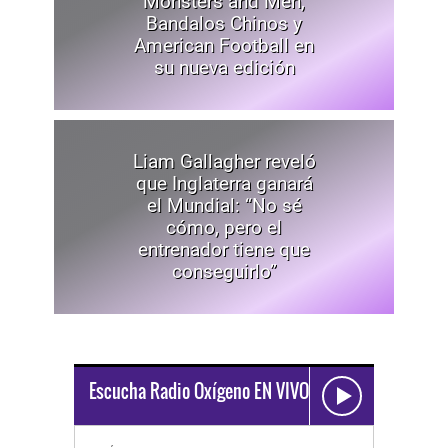
Monsters and Men,
Bandalos Chinos y
American Football en
su nueva edición
Liam Gallagher reveló
que Inglaterra ganará
el Mundial: “No sé
cómo, pero el
entrenador tiene que
conseguirlo”
Escucha Radio Oxígeno EN VIVO