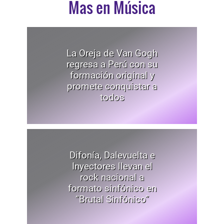
Mas en Música
La Oreja de Van Gogh
regresa a Perú con su
formación original y
promete conquistar a
todos
Difonía, Dalevuelta e
Inyectores llevan el
rock nacional a
formato sinfónico en
“Brutal Sinfónico”