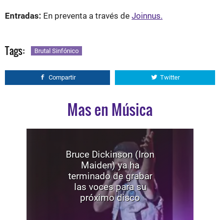
Entradas:
En preventa a través de
Joinnus.
Tags:
Brutal Sinfónico
Compartir
Twitter
Mas en Música
Bruce Dickinson (Iron
Maiden) ya ha
terminado de grabar
las voces para su
próximo disco