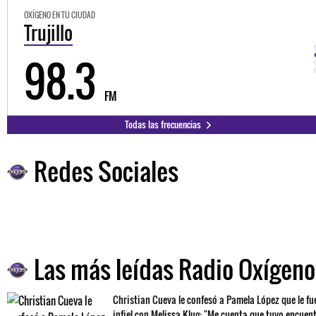
OXÍGENO EN TU CIUDAD
Trujillo
98.3
FM
Todas las frecuencias
Redes Sociales
Las más leídas Radio Oxígeno
Christian Cueva le confesó a Pamela López que le fu
infiel con Melissa Klug: "Me cuenta que tuvo encuen