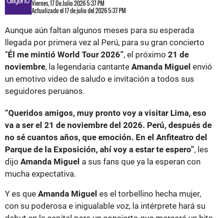
Viernes, 17 De Julio 2026 5:37 PM
Actualizado el 17 de julio del 2026 5:37 PM
Aunque aún faltan algunos meses para su esperada
llegada por primera vez al Perú, para su gran concierto
“
Él me mintió World Tour 2026”
, el próximo
21 de
noviembre
, la legendaria cantante
Amanda Miguel
envió
un emotivo video de saludo e invitación a todos sus
seguidores peruanos.
“Queridos amigos, muy pronto voy a visitar Lima, eso
va a ser el 21 de noviembre del 2026. Perú, después de
no sé cuantos años, que emoción. En el Anfiteatro del
Parque de la Exposición, ahí voy a estar te espero”
, les
dijo
Amanda Miguel
a sus fans que ya la esperan con
mucha expectativa.
Y es que
Amanda Miguel
es el torbellino hecha mujer,
con su poderosa e inigualable voz, la intérprete hará su
debut en la capital para un concierto que marcará un hito