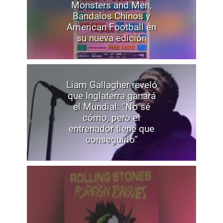
Monsters and Men,
Bandalos Chinos y
American Football en
su nueva edición
Liam Gallagher reveló
que Inglaterra ganará
el Mundial: “No sé
cómo, pero el
entrenador tiene que
conseguirlo”