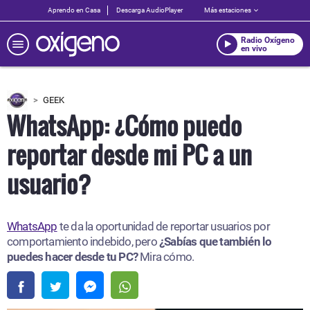
Aprendo en Casa
Descarga AudioPlayer
Más estaciones
Radio Oxígeno
en vivo
GEEK
WhatsApp: ¿Cómo puedo
reportar desde mi PC a un
usuario?
WhatsApp
te da la oportunidad de reportar usuarios por
comportamiento indebido, pero
¿Sabías que también lo
puedes hacer desde tu PC?
Mira cómo.