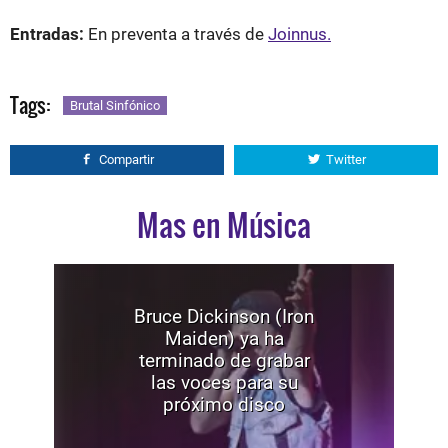
Entradas:
En preventa a través de
Joinnus.
Tags:
Brutal Sinfónico
Compartir
Twitter
Mas en Música
Bruce Dickinson (Iron
Maiden) ya ha
terminado de grabar
las voces para su
próximo disco