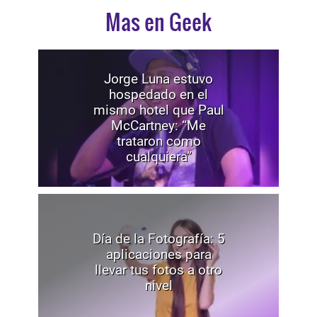
Mas en Geek
Jorge Luna estuvo
hospedado en el
mismo hotel que Paul
McCartney: “Me
trataron como
cualquiera”
Día de la Fotografía: 5
aplicaciones para
llevar tus fotos a otro
nivel