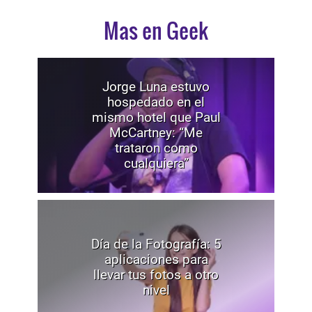
Mas en Geek
Jorge Luna estuvo
hospedado en el
mismo hotel que Paul
McCartney: “Me
trataron como
cualquiera”
Día de la Fotografía: 5
aplicaciones para
llevar tus fotos a otro
nivel