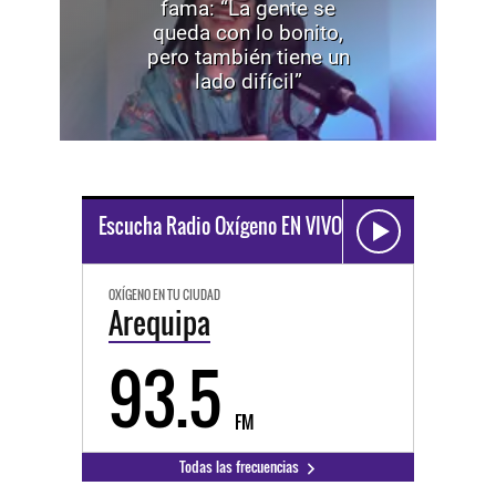
fama: “La gente se
queda con lo bonito,
pero también tiene un
lado difícil”
Escucha Radio Oxígeno EN VIVO
OXÍGENO EN TU CIUDAD
Arequipa
93.5
FM
Todas las frecuencias