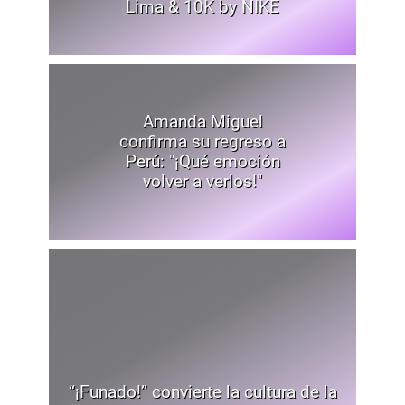
Lima & 10K by NIKE
Amanda Miguel
confirma su regreso a
Perú: "¡Qué emoción
volver a verlos!"
“¡Funado!” convierte la cultura de la