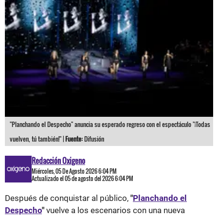
"Planchando el Despecho" anuncia su esperado regreso con el espectáculo "¡Todas
vuelven, tú también!" |
Fuente:
Difusión
Redacción Oxigeno
Miércoles, 05 De Agosto 2026 6:04 PM
Actualizado el 05 de agosto del 2026 6:04 PM
Después de conquistar al público,
"
Planchando el
Despecho
"
vuelve a los escenarios con una nueva