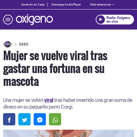
Aprendo en Casa
Descarga AudioPlayer
Más estaciones
Radio Oxígeno
en vivo
GEEK
Mujer se vuelve viral tras
gastar una fortuna en su
mascota
Una mujer se volvió
viral
tras haber invertido una gran suma de
dinero en su pequeño perro Corgi.