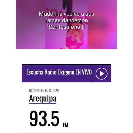
Madonna vuelve a sus
raíces dance con
"Confessions II"
Escucha Radio Oxígeno EN VIVO
OXÍGENO EN TU CIUDAD
Arequipa
93.5
FM