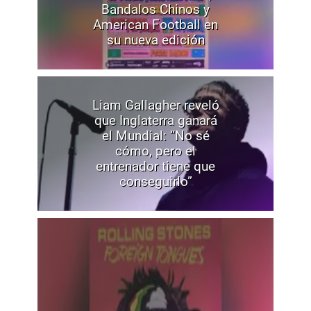
Bandalos Chinos y
American Football en
su nueva edición
Liam Gallagher reveló
que Inglaterra ganará
el Mundial: “No sé
cómo, pero el
entrenador tiene que
conseguirlo”