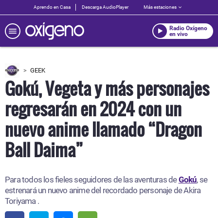
Aprendo en Casa
Descarga AudioPlayer
Más estaciones
Radio Oxígeno
en vivo
GEEK
Gokú, Vegeta y más personajes
regresarán en 2024 con un
nuevo anime llamado “Dragon
Ball Daima”
Para todos los fieles seguidores de las aventuras de
Gokú
, se
estrenará un nuevo anime del recordado personaje de Akira
Toriyama .