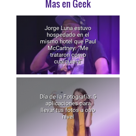
Mas en Geek
Jorge Luna estuvo
hospedado en el
mismo hotel que Paul
McCartney: “Me
trataron como
cualquiera”
Día de la Fotografía: 5
aplicaciones para
llevar tus fotos a otro
nivel