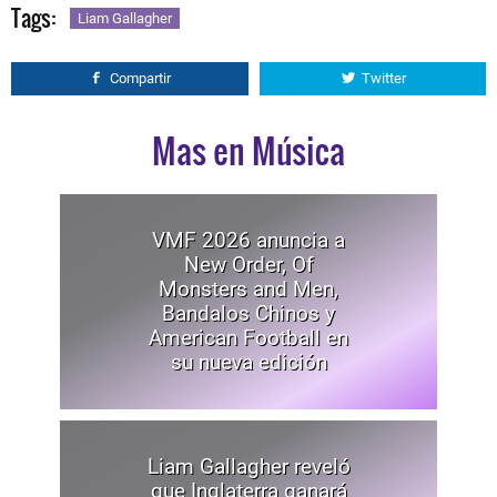
Tags:
Liam Gallagher
Compartir
Twitter
Mas en Música
VMF 2026 anuncia a
New Order, Of
Monsters and Men,
Bandalos Chinos y
American Football en
su nueva edición
Liam Gallagher reveló
que Inglaterra ganará