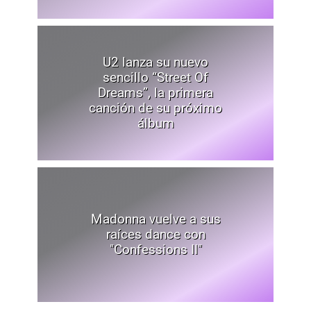
U2 lanza su nuevo
sencillo “Street Of
Dreams”, la primera
canción de su próximo
álbum
Madonna vuelve a sus
raíces dance con
"Confessions II"