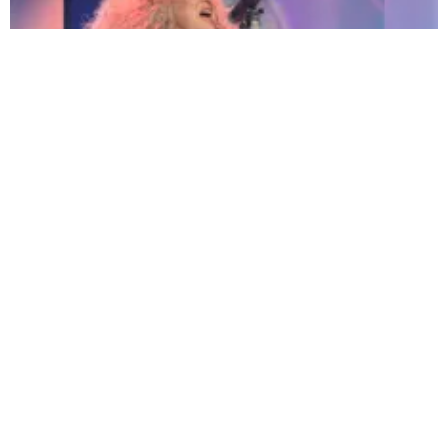
Amanda Miguel confirma su regreso a Perú: "¡Qué emoción volver a verlos!" |
Fuente:
Eva Ruiz |
Fotógrafo:
Eva Ruiz
Redacción Oxigeno
Viernes, 17 De Julio 2026 5:37 PM
Actualizado el 17 de julio del 2026 5:37 PM
Aunque aún faltan algunos meses para su esperada
llegada por primera vez al Perú, para su gran concierto
“
Él me mintió World Tour 2026”
, el próximo
21 de
noviembre
, la legendaria cantante
Amanda Miguel
envió
un emotivo video de saludo e invitación a todos sus
seguidores peruanos.