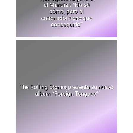
el Mundial: “No sé
cómo, pero el
entrenador tiene que
conseguirlo”
The Rolling Stones presenta su nuevo
álbum “Foreign Tongues”