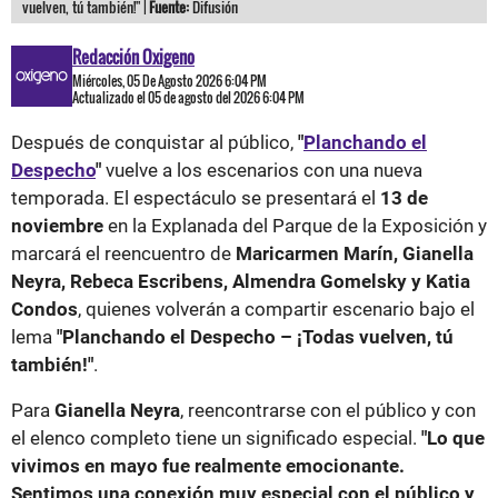
vuelven, tú también!" |
Fuente:
Difusión
Redacción Oxigeno
Miércoles, 05 De Agosto 2026 6:04 PM
Actualizado el 05 de agosto del 2026 6:04 PM
Después de conquistar al público,
"
Planchando el
Despecho
"
vuelve a los escenarios con una nueva
temporada. El espectáculo se presentará el
13 de
noviembre
en la Explanada del Parque de la Exposición y
marcará el reencuentro de
Maricarmen Marín, Gianella
Neyra, Rebeca Escribens, Almendra Gomelsky y Katia
Condos
, quienes volverán a compartir escenario bajo el
lema
"Planchando el Despecho – ¡Todas vuelven, tú
también!"
.
Para
Gianella Neyra
, reencontrarse con el público y con
el elenco completo tiene un significado especial.
"Lo que
vivimos en mayo fue realmente emocionante.
Sentimos una conexión muy especial con el público y