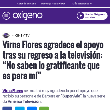
Aprendo en Casa
Descarga AudioPlayer
Más estaciones
Radio Oxígeno
en vivo
CINE Y TV
Virna Flores agradece el apoyo
tras su regreso a la televisión:
“No saben lo gratificante que
es para mí”
Virna Flores
se mostró muy agradecida por el apoyo que
recibió su personaje de Bárbara en
“Super Ada”
, la nueva serie
de
América Televisión.