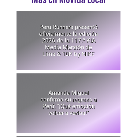
Peru Runners presentó
oficialmente la edición
2026 de la 117.ª KIA
Media Maratón de
Lima & 10K by NIKE
Amanda Miguel
confirma su regreso a
Perú: "¡Qué emoción
volver a verlos!"