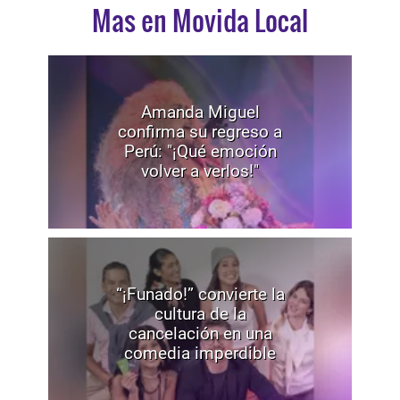
Mas en Movida Local
Amanda Miguel
confirma su regreso a
Perú: "¡Qué emoción
volver a verlos!"
“¡Funado!” convierte la
cultura de la
cancelación en una
comedia imperdible