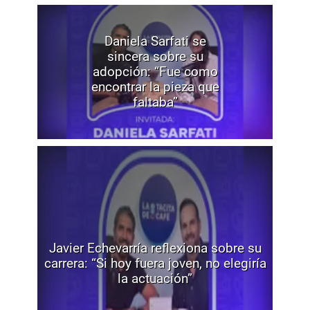
Daniela Sarfati se
sincera sobre su
adopción: “Fue como
encontrar la pieza que
faltaba”
Javier Echevarría reflexiona sobre su
carrera: “Si hoy fuera joven, no elegiría
la actuación”