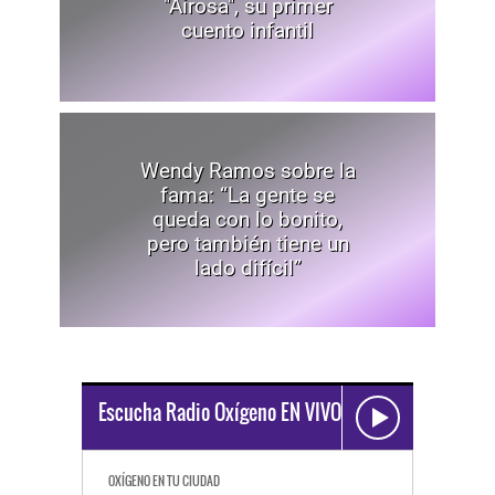
"Airosa", su primer
cuento infantil
Wendy Ramos sobre la
fama: “La gente se
queda con lo bonito,
pero también tiene un
lado difícil”
Escucha Radio Oxígeno EN VIVO
OXÍGENO EN TU CIUDAD