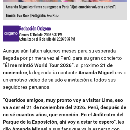
Amanda Miguel confirma su regreso a Perú: "¡Qué emoción volver a verlos!" |
Fuente:
Eva Ruiz |
Fotógrafo:
Eva Ruiz
Redacción Oxigeno
Viernes, 17 De Julio 2026 5:37 PM
Actualizado el 17 de julio del 2026 5:37 PM
Aunque aún faltan algunos meses para su esperada
llegada por primera vez al Perú, para su gran concierto
“
Él me mintió World Tour 2026”
, el próximo
21 de
noviembre
, la legendaria cantante
Amanda Miguel
envió
un emotivo video de saludo e invitación a todos sus
seguidores peruanos.
“Queridos amigos, muy pronto voy a visitar Lima, eso
va a ser el 21 de noviembre del 2026. Perú, después de
no sé cuantos años, que emoción. En el Anfiteatro del
Parque de la Exposición, ahí voy a estar te espero”
, les
dijo
Amanda Miguel
a sus fans que ya la esperan con