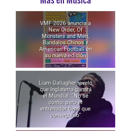
VMF 2026 anuncia a
New Order, Of
Monsters and Men,
Bandalos Chinos y
American Football en
su nueva edición
Liam Gallagher reveló
que Inglaterra ganará
el Mundial: “No sé
cómo, pero el
entrenador tiene que
conseguirlo”