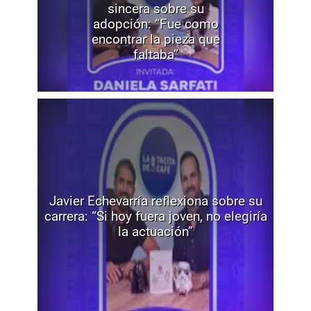
sincera sobre su
adopción: “Fue como
encontrar la pieza que
faltaba”
Javier Echevarría reflexiona sobre su
carrera: “Si hoy fuera joven, no elegiría
la actuación”