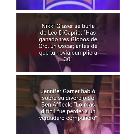
Nikki Glaser se burla
de Leo DiCaprio: "Has
ganado tres Globos de
Oro, un Oscar; antes de
que tu novia cumpliera
30"
Jennifer Garner habló
sobre su divorcio de
Ben Affleck: “Lo más
difícil fue perder a un
verdadero compañero”