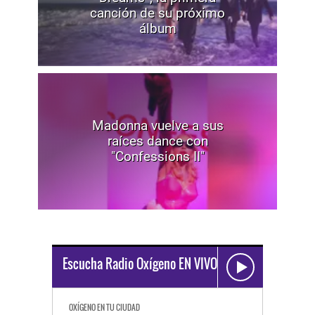
canción de su próximo
álbum
Madonna vuelve a sus
raíces dance con
"Confessions II"
Escucha Radio Oxígeno EN VIVO
OXÍGENO EN TU CIUDAD