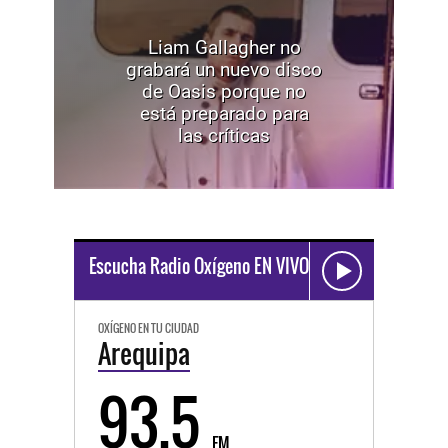
Liam Gallagher no
grabará un nuevo disco
de Oasis porque no
está preparado para
las críticas
Escucha Radio Oxígeno EN VIVO
OXÍGENO EN TU CIUDAD
Arequipa
93.5
FM