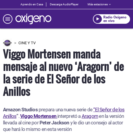
Aprendo en Casa
Descarga AudioPlayer
Más estaciones
Radio Oxígeno
en vivo
CINE Y TV
Viggo Mortensen manda
mensaje al nuevo ‘Aragorn’ de
la serie de El Señor de los
Anillos
Amazon Studios
prepara una nueva serie de
“El Señor de los
Anillos
”
.
Viggo Mortensen
interpretó a
Aragorn
en la versión
llevada al cine por
Peter Jackson
y le dio un consejo al actor
que hará lo mismo en esta versión